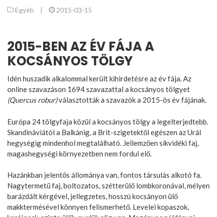
Egyéb
|
2015-03-15
2015-BEN AZ ÉV FÁJA A
KOCSÁNYOS TÖLGY
Idén huszadik alkalommal került kihirdetésre az év fája. Az
online szavazáson 1694 szavazattal a kocsányos tölgyet
(Quercus robur)
választották a szavazók a 2015-ös év fájának.
Európa 24 tölgyfaja közül a kocsányos tölgy a legelterjedtebb.
Skandináviától a Balkánig, a Brit-szigetektől egészen az Urál
hegységig mindenhol megtalálható. Jellemzően síkvidéki faj,
magashegységi környezetben nem fordul elő.
Hazánkban jelentős állománya van, fontos társulás alkotó fa.
Nagytermetű faj, boltozatos, szétterülő lombkoronával, mélyen
barázdált kérgével, jellegzetes, hosszú kocsányon ülő
makktermésével könnyen felismerhető. Levelei kopaszok,