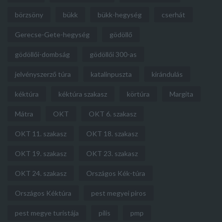
börzsöny
bükk
bükk-hegység
cserhát
Gerecse-Gete-hegység
gödöllő
gödöllői-dombság
gödöllői 300-as
jelvényszerző túra
katalinpuszta
kirándulás
kéktúra
kéktúra szakasz
körtúra
Margita
Mátra
OKT
OKT 6. szakasz
OKT 11. szakasz
OKT 18. szakasz
OKT 19. szakasz
OKT 23. szakasz
OKT 24. szakasz
Országos Kék-túra
Országos Kéktúra
pest megyei piros
pest megye turistája
pilis
pmp