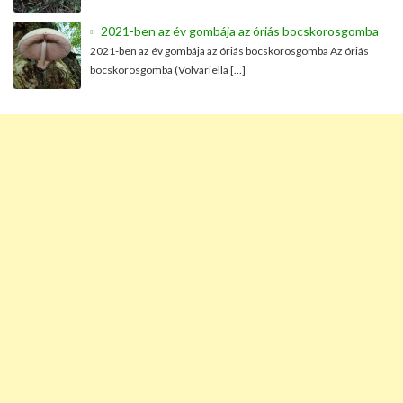
2021-ben az év gombája az óriás bocskorosgomba
2021-ben az év gombája az óriás bocskorosgomba Az óriás
bocskorosgomba (Volvariella […]