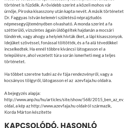
történet is fűződik. A rövidebb szerint a közeli mohos vár
úrnője, Piroska kisasszony után kapta nevét. A másik történetet
Dr. Faggyas István keleméri születésű néprajztudós
népmesegyűjteményében olvasható. A monda szerint a fa
szétterülő, vízszintes ágain üldögéltek hajdanán a mocsári
tündérek, vagy ahogy a helyiek hívták őket, a lápi kisasszonyok.
Idejüket szövéssel, fonással töltötték, és a fa alá tévedőkkel
incselkedtek. Ha ennél többre kíváncsi látogasson el a
településre, ahol vezetett túra során ismerheti meg a teljes
történetet.
Ha többet szeretne tudni az év fája rendezvényről, vagy a
kocsányos tölgyről, látogasson el az azevfaja.hu oldalra.
A bejegyzés alapja:
http://www.anp.hu/hu/articles/site/show/568/2015_ben_az_ev_f
oldal, a kép az http://www.azevfaja.hu oldalról származik,
Korda Márton készítette
KAPCSOLÓDÓ, HASONLÓ