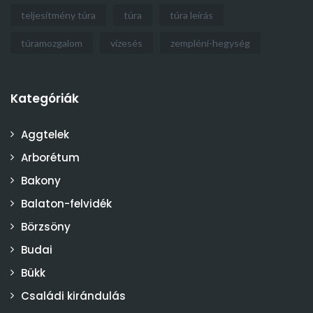
teljesítmény túra
túra
túra leírás
túramozgalom
vízesés
zempléni-hegység
Kategóriák
Aggtelek
Arborétum
Bakony
Balaton-felvidék
Börzsöny
Budai
Bükk
Családi kirándulás