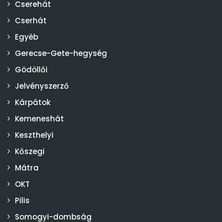
Cserehát
Cserhát
Egyéb
Gerecse-Gete-hegység
Gödöllői
Jelvényszerző
Kárpátok
Kemeneshát
Keszthelyi
Kőszegi
Mátra
OKT
Pilis
Somogyi-dombság