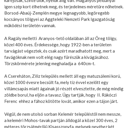
karéjosak, szinte ülők, nyelük alig van. Magányos példányai
igen szép kort élhetnek meg, és terjedelmes méretűre nőhetnek.
Borsod-Abaúj-Zemplén megye legnagyobb, legöregebb
kocsányos tölgyei az Aggteleki Nemzeti Park Igazgatóság
működési területén vannak.
A Ragály melletti Aranyos-tető oldalában áll az Öreg tölgy,
közel 400 éves. Érdekessége, hogy 1922-ben a területen
tarvágást végeztek, és csak azért maradhatott meg, mert a
favágóknak nem volt elég nagy fűrészük a kivágásához.
Törzskörmérete jelenleg meghaladja a 640cm-t.
A Csereháton, Ziliz település mellett áll egy matuzsálemi korú,
közel 1000 évesre becsült fa, mely tíz évvel ezelőtt egy
villámcsapás miatt ágainak jó részét elvesztette, de még mindig
zöldbe borul, ha eljön a tavasz. Úgy tartják, hogy II. Rákóczi
Ferenc ehhez a fához kötötte lovát, amikor ezen a tájon járt.
Végül, de nem utolsó sorban Kelemér településtől nem messze,
a keleméri Mohos-tavak partján álldogál a közel 300 éves, 2
méteres törzsátmérőjű Kisasszonyfa, melynek nevéhez két