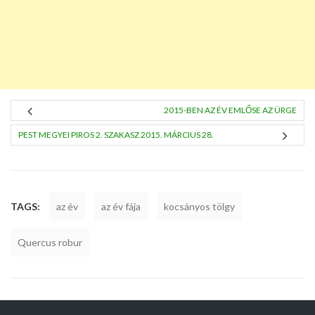
2015-BEN AZ ÉV EMLŐSE AZ ÜRGE
PEST MEGYEI PIROS 2. SZAKASZ 2015. MÁRCIUS 28.
TAGS:
az év
az év fája
kocsányos tölgy
Quercus robur