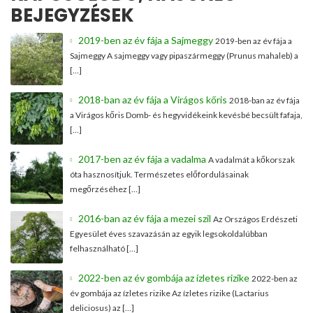
BEJEGYZÉSEK
2019-ben az év fája a Sajmeggy
2019-ben az év fája a
Sajmeggy A sajmeggy vagy pipaszármeggy (Prunus mahaleb) a
[…]
2018-ban az év fája a Virágos kőris
2018-ban az év fája
a Virágos kőris Domb- és hegyvidékeink kevésbé becsült fafaja,
[…]
2017-ben az év fája a vadalma
A vadalmát a kőkorszak
óta hasznosítjuk. Természetes előfordulásainak
megőrzéséhez […]
2016-ban az év fája a mezei szil
Az Országos Erdészeti
Egyesület éves szavazásán az egyik legsokoldalúbban
felhasználható […]
2022-ben az év gombája az ízletes rizike
2022-ben az
év gombája az ízletes rizike Az ízletes rizike (Lactarius
deliciosus) az […]