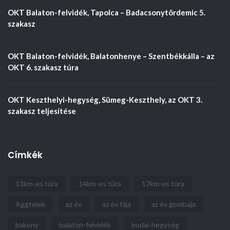
OKT Balaton-felvidék, Tapolca – Badacsonytördemic 5.
szakasz
OKT Balaton-felvidék, Balatonhenye – Szentbékkálla – az
OKT 6. szakasz túra
OKT Keszthelyi-hegység, Sümeg-Keszthely, az OKT 3.
szakasz teljesítése
Címkék
13km-es túra
14km-es túra
17km-es túra
Aggtelek
az év
az év fája
az év gombája
bakony
balaton-felvidék
budai-hegység