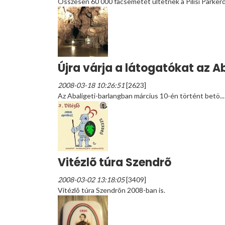
Összesen 60 000 facsemetét ültetnek a Pilisi Parkerdõ
Újra várja a látogatókat az A
2008-03-18 10:26:51
[2623]
Az Abaligeti-barlangban március 10-én történt betö...
Vitézlõ túra Szendrõ
2008-03-02 13:18:05
[3409]
Vitézlõ túra Szendrõn 2008-ban is.