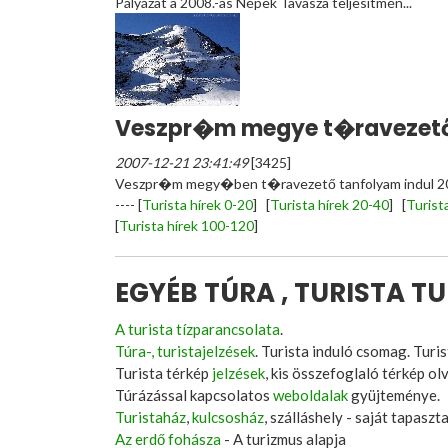
Pályázat a 2008.-as Népek Tavasza teljesítmén...
Veszpr�m megye t�ravezető
2007-12-21 23:41:49
[3425]
Veszpr�m megy�ben t�ravezető tanfolyam indul 2
----
[
Turista hírek 0-20
] [
Turista hírek 20-40
] [
Turist
[
Turista hírek 100-120
]
EGYÉB TÚRA , TURISTA T
A turista tízparancsolata
.
Túra-, turistajelzések
. Turista induló csomag. Turis
Turista térkép
jelzések
, kis összefoglaló térkép ol
Túrázással kapcsolatos
weboldalak
gyüjteménye.
Turistaház
,
kulcsosház
, szálláshely - saját tapaszt
Az erdő fohásza
- A turizmus alapja