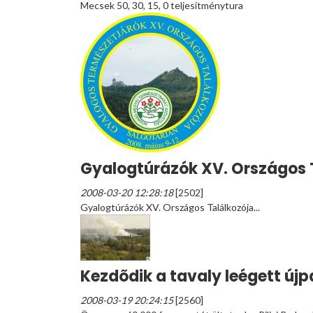
Mecsek 50, 30, 15, 0 teljesítménytura
Gyalogtúrázók XV. Országos 
2008-03-20 12:28:18
[2502]
Gyalogtúrázók XV. Országos Találkozója...
Kezdõdik a tavaly leégett újpa
2008-03-19 20:24:15
[2560]