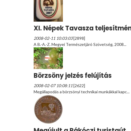
XI. Népek Tavasza teljesítmé
2008-02-11 10:03:03
[2898]
A B.-A.-Z. Megyei Természetjáró Szövetség, 2008...
Börzsöny jelzés felújítás
2008-02-07 10:08:11
[2622]
Megállapodás a börzsönyi technikai munkákkal kapc...
Megújult a Rákóczi turistaút