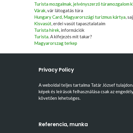
Turista mozgalmak, jelvényszerző túramozgalom k
Várak
, vár látogatás túra
Hungary Card, Magyarországi turizmus kártya
, s
Kisvasút
, erdei vasút tapasztalataim
Turista hírek
, információk
Turista
. A kifejezés mit takar?
Magyarorszag terkep
Privacy Policy
A weboldal teljes tartalma Tatár József tulajdon
képek és leírások felhasználása csak az engedél
követően lehetséges.
Referencia, munka