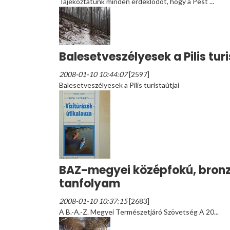
Tájékoztatunk minden érdeklõdõt, hogy a Pest ...
Balesetveszélyesek a Pilis turi
2008-01-10 10:44:07
[2597]
Balesetveszélyesek a Pilis turistaútjai
BAZ-megyei középfokú, bronzj
tanfolyam
2008-01-10 10:37:15
[2683]
A B.-A.-Z. Megyei Természetjáró Szövetség A 20...