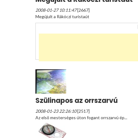
2008-01-27 10:11:47
[2667]
Megújult a Rákóczi turistaút
Szülinapos az orrszarvú
2008-01-23 22:26:10
[2517]
Az elsõ mesterséges úton fogant orrszarvú ép...