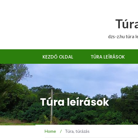
Túra
dzs-z.hu túra l
KEZDŐ OLDAL
TÚRA LEÍRÁSOK
Túra leírások
Home
/
Túra, túrázás