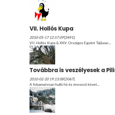
VII. Hollós Kupa
2010-05-17 12:57:09
[3491]
VII. Hollós Kupa & XXV. Országos Egyéni Táj&eac...
Továbbra is veszélyesek a Pilis
2010-02-20 19:13:08
[3067]
A folyamatosan hulló hó és ónosesõ követ...