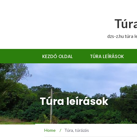
Túra
dzs-z.hu túra l
KEZDŐ OLDAL
TÚRA LEÍRÁSOK
Túra leírások
Home
/
Túra, túrázás