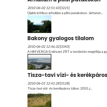
2010-06-02 12:51:43
[3221]
Újabb kritikus árhullám a pilisi patakokon. Járhatat...
Bakony gyalogos tilalom
2010-06-02 12:46:32
[3343]
A HM VERGA Erdészet ZRT a területén megtiltja a gy
Tisza-tavi vízi- és kerékpáro
2010-06-01 12:41:28
[3128]
Tisza-tavi vízi- és kerékpáros tábor. 2010. j...