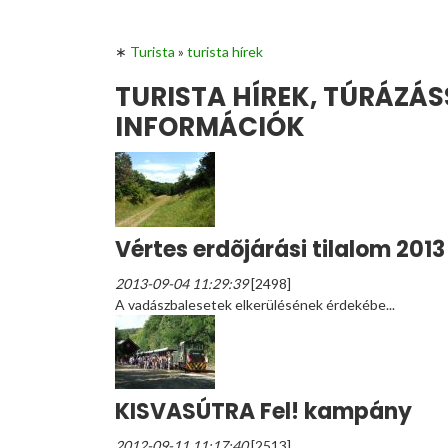
∗
Turista
»
turista hírek
TURISTA HÍREK, TÚRÁZÁ
INFORMÁCIÓK
Vértes erdõjárási tilalom 2013
2013-09-04 11:29:39
[2498]
A vadászbalesetek elkerülésének érdekébe...
KISVASÚTRA Fel! kampány
2012-09-11 11:17:40
[2513]