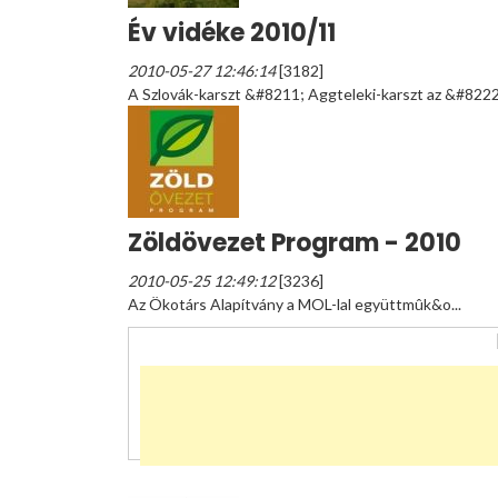
Év vidéke 2010/11
2010-05-27 12:46:14
[3182]
A Szlovák-karszt &#8211; Aggteleki-karszt az &#8222;
Zöldövezet Program - 2010
2010-05-25 12:49:12
[3236]
Az Ökotárs Alapítvány a MOL-lal együttmûk&o...