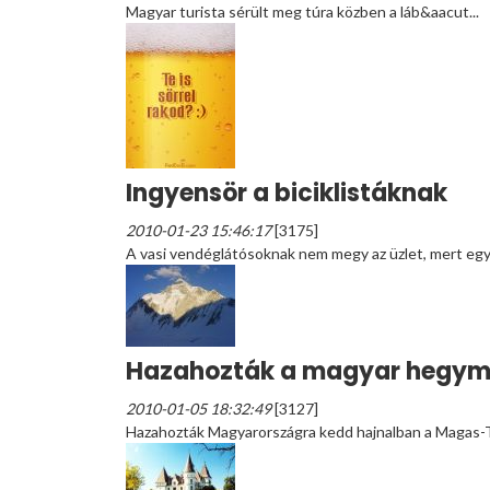
Magyar turista sérült meg túra közben a láb&aacut...
Ingyensör a biciklistáknak
2010-01-23 15:46:17
[3175]
A vasi vendéglátósoknak nem megy az üzlet, mert egyr
Hazahozták a magyar hegy
2010-01-05 18:32:49
[3127]
Hazahozták Magyarországra kedd hajnalban a Magas-T