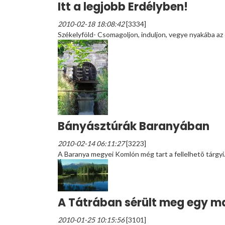
Itt a legjobb Erdélyben!
2010-02-18 18:08:42
[3334]
Székelyföld- Csomagoljon, induljon, vegye nyakába az 
Bányásztúrák Baranyában
2010-02-14 06:11:27
[3223]
A Baranya megyei Komlón még tart a fellelhetõ tárgyi.
A Tátrában sérült meg egy ma
2010-01-25 10:15:56
[3101]