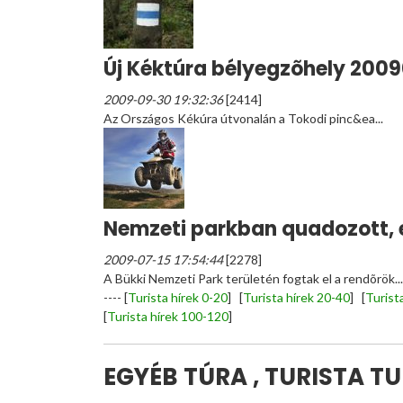
Új Kéktúra bélyegzõhely 200
2009-09-30 19:32:36
[2414]
Az Országos Kékúra útvonalán a Tokodi pinc&ea...
Nemzeti parkban quadozott, 
2009-07-15 17:54:44
[2278]
A Bükki Nemzeti Park területén fogtak el a rendõrök...
----
[
Turista hírek 0-20
] [
Turista hírek 20-40
] [
Turist
[
Turista hírek 100-120
]
EGYÉB TÚRA , TURISTA T