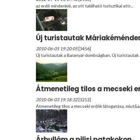
az erdõ mindenkié, az ott található turisztikai attr...
Új turistautak Máriakéménde
2010-06-05 19:20:05
[3456]
Új turistautak a Baranyai-dombságban. Új turistautak
Átmenetileg tilos a mecseki 
2010-06-03 19:18:32
[3212]
Átmenetileg tilos a mecseki erdõk látogatása, miut&a.
Árhullám a pilisi patakokon