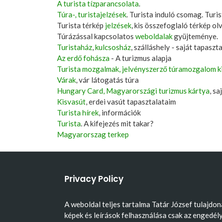
A turista tízparancsolata
.
Túra-, turistajelzések
. Turista induló csomag. Turis
Turista térkép
jelzések
, kis összefoglaló térkép ol
Túrázással kapcsolatos
weboldalak
gyüjteménye.
Turistaház
,
kulcsosház
, szálláshely - saját tapaszt
Az erdő fohásza
- A turizmus alapja
Turista mozgalmak, jelvényszerző túramozgalom k
Várak
, vár látogatás túra
Hungary Card, Magyarországi turizmus kártya
, s
Kisvasút
, erdei vasút tapasztalataim
Turista hírek
, információk
Turista
. A kifejezés mit takar?
Magyarorszag terkep
Privacy Policy
A weboldal teljes tartalma Tatár József tulajdon
képek és leírások felhasználása csak az engedél