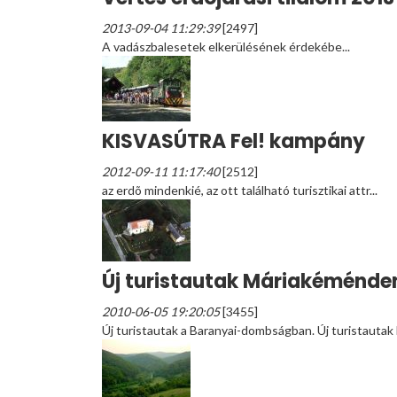
2013-09-04 11:29:39
[2497]
A vadászbalesetek elkerülésének érdekébe...
KISVASÚTRA Fel! kampány
2012-09-11 11:17:40
[2512]
az erdõ mindenkié, az ott található turisztikai attr...
Új turistautak Máriakéménde
2010-06-05 19:20:05
[3455]
Új turistautak a Baranyai-dombságban. Új turistautak