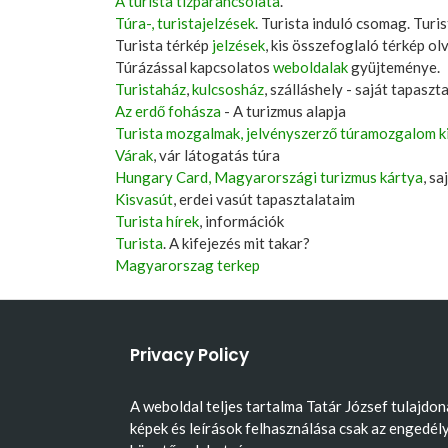
A turista tízparancsolata
.
Túra-, turistajelzések
. Turista induló csomag. Turis
Turista térkép
jelzések
, kis összefoglaló térkép ol
Túrázással kapcsolatos
weboldalak
gyüjteménye.
Turistaház
,
kulcsosház
, szálláshely - saját tapaszt
Az erdő fohásza
- A turizmus alapja
Turista mozgalmak, jelvényszerző túramozgalom k
Várak
, vár látogatás túra
Hungary Card, Magyarországi turizmus kártya
, s
Kisvasút
, erdei vasút tapasztalataim
Turista hírek
, információk
Turista
. A kifejezés mit takar?
Magyarorszag terkep
Privacy Policy
A weboldal teljes tartalma Tatár József tulajdon
képek és leírások felhasználása csak az engedél