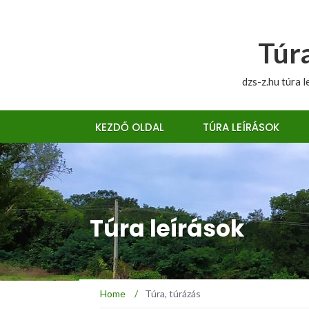
Túra
dzs-z.hu túra l
KEZDŐ OLDAL
TÚRA LEÍRÁSOK
Túra leírások
Home
/
Túra, túrázás