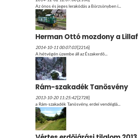
Az ónos és jeges lerakódás a Börzsönyben i...
Herman Ottó mozdony a Lillaf
2014-10-11 00:07:03
[2216]
A hétvégén üzembe áll az Északerdõ...
Rám-szakadék Tanösvény
2013-10-20 11:25:42
[2728]
a Rám-szakadék Tanösvény, erdei vendéglá...
Vértes erdõjárási tilalom 2013