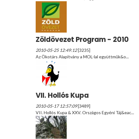
Zöldövezet Program - 2010
2010-05-25 12:49:12
[3235]
Az Ökotárs Alapítvány a MOL-lal együttmûk&o...
VII. Hollós Kupa
2010-05-17 12:57:09
[3489]
VII. Hollós Kupa & XXV. Országos Egyéni Táj&eac...