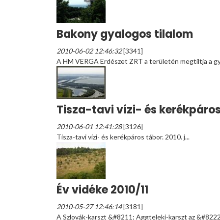
Bakony gyalogos tilalom
2010-06-02 12:46:32
[3341]
A HM VERGA Erdészet ZRT a területén megtiltja a gy
Tisza-tavi vízi- és kerékpáro
2010-06-01 12:41:28
[3126]
Tisza-tavi vízi- és kerékpáros tábor. 2010. j...
Év vidéke 2010/11
2010-05-27 12:46:14
[3181]
A Szlovák-karszt &#8211; Aggteleki-karszt az &#8222;