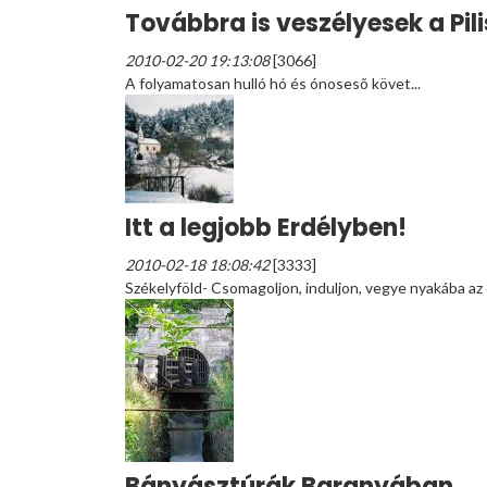
Továbbra is veszélyesek a Pilis
2010-02-20 19:13:08
[3066]
A folyamatosan hulló hó és ónosesõ követ...
Itt a legjobb Erdélyben!
2010-02-18 18:08:42
[3333]
Székelyföld- Csomagoljon, induljon, vegye nyakába az 
Bányásztúrák Baranyában