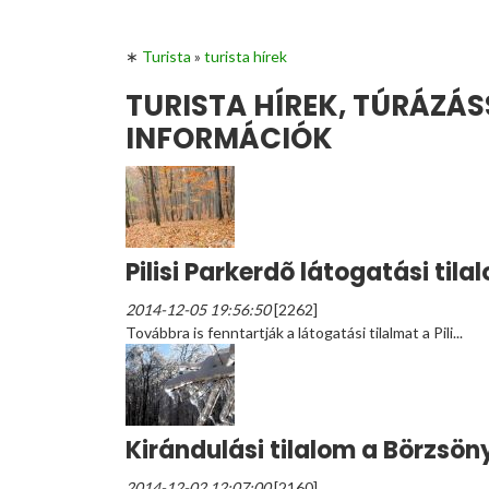
∗
Turista
»
turista hírek
TURISTA HÍREK, TÚRÁZÁ
INFORMÁCIÓK
Pilisi Parkerdõ látogatási tila
2014-12-05 19:56:50
[2262]
Továbbra is fenntartják a látogatási tilalmat a Pili...
Kirándulási tilalom a Börzsö
2014-12-02 12:07:00
[2160]