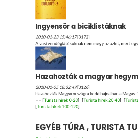
Ingyensör a biciklistáknak
2010-01-23 15:46:17
[3172]
A vasi vendéglátósoknak nem megy az üzlet, mert egyr
Hazahozták a magyar hegy
2010-01-05 18:32:49
[3126]
Hazahozták Magyarországra kedd hajnalban a Magas-T
----
[
Turista hírek 0-20
] [
Turista hírek 20-40
] [
Turist
[
Turista hírek 100-120
]
EGYÉB TÚRA , TURISTA T