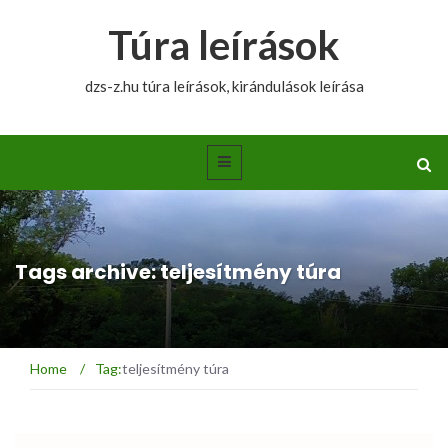
Túra leírások
dzs-z.hu túra leírások, kirándulások leírása
Tags archive: teljesítmény túra
Home
/
Tag:
teljesítmény túra