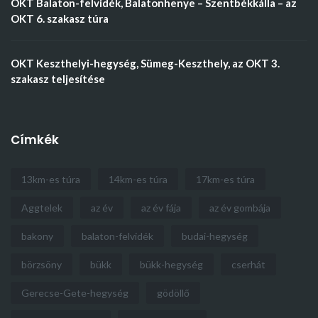
OKT Balaton-felvidék, Balatonhenye – Szentbékkálla – az
OKT 6. szakasz túra
OKT Keszthelyi-hegység, Sümeg-Keszthely, az OKT 3.
szakasz teljesítése
Címkék
13km-es túra
14km-es túra
17km-es túra
Aggtelek
az év
az év fája
az év gombája
bakony
balaton-felvidék
budai-hegység
börzsöny
bükk
bükk-hegység
cserhát
Gerecse-Gete-hegység
gödöllő