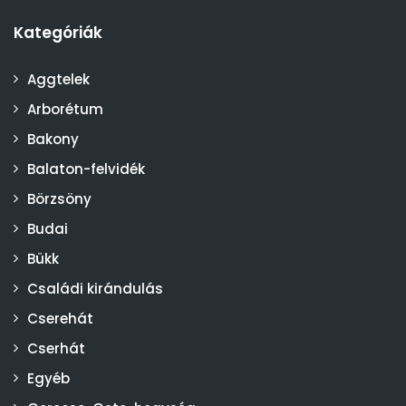
Kategóriák
Aggtelek
Arborétum
Bakony
Balaton-felvidék
Börzsöny
Budai
Bükk
Családi kirándulás
Cserehát
Cserhát
Egyéb