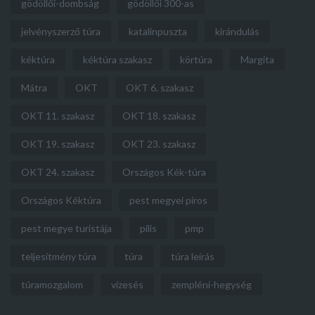
gödöllői-dombság
gödöllői 300-as
jelvényszerző túra
katalinpuszta
kirándulás
kéktúra
kéktúra szakasz
körtúra
Margita
Mátra
OKT
OKT 6. szakasz
OKT 11. szakasz
OKT 18. szakasz
OKT 19. szakasz
OKT 23. szakasz
OKT 24. szakasz
Országos Kék-túra
Országos Kéktúra
pest megyei piros
pest megye turistája
pilis
pmp
teljesítmény túra
túra
túra leírás
túramozgalom
vízesés
zempléni-hegység