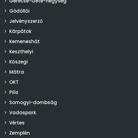
Gerecse-Gete-hegység
Gödöllői
Jelvényszerző
Kárpátok
Kemeneshát
Keszthelyi
Kőszegi
Mátra
OKT
Pilis
Somogyi-dombság
Vadaspark
Vértes
Zemplén