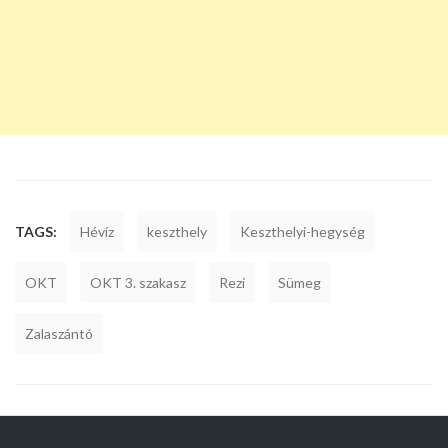
TAGS:
Hévíz
keszthely
Keszthelyi-hegység
OKT
OKT 3. szakasz
Rezi
Sümeg
Zalaszántó