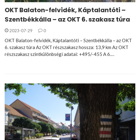
OKT Balaton-felvidék, Káptalantóti –
Szentbékkálla – az OKT 6. szakasz túra
2023-07-29
0
OKT Balaton-felvidék, Káptalantóti – Szentbékkálla – az OKT
6. szakasz túra Az OKT részszakasz hossza: 13,9 km Az OKT
részszakasz szintkülönbségi adatai: +495/-455 A 6.…