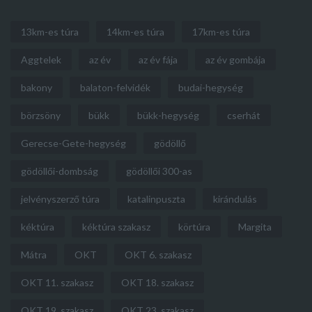
13km-es túra
14km-es túra
17km-es túra
Aggtelek
az év
az év fája
az év gombája
bakony
balaton-felvidék
budai-hegység
börzsöny
bükk
bükk-hegység
cserhát
Gerecse-Gete-hegység
gödöllő
gödöllői-dombság
gödöllői 300-as
jelvényszerző túra
katalinpuszta
kirándulás
kéktúra
kéktúra szakasz
körtúra
Margita
Mátra
OKT
OKT 6. szakasz
OKT 11. szakasz
OKT 18. szakasz
OKT 19. szakasz
OKT 23. szakasz