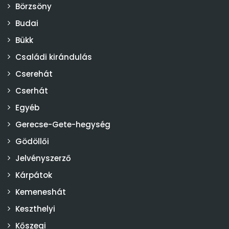
Börzsöny
Budai
Bükk
Családi kirándulás
Cserehát
Cserhát
Egyéb
Gerecse-Gete-hegység
Gödöllői
Jelvényszerző
Kárpátok
Kemeneshát
Keszthelyi
Kőszegi