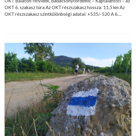
OKT Balaton-felvidék, Badacsonytördemic – Káptalantóti – az
OKT 6. szakasz túra Az OKT részszakasz hossza: 11,5 km Az
OKT részszakasz szintkülönbségi adatai: +535/-520 A 6.…