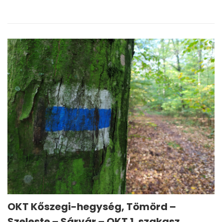
OKT Kőszegi-hegység, Tömörd –
Szeleste – Sárvár – OKT 1. szakasz