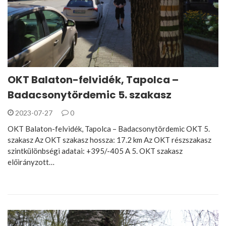
OKT Balaton-felvidék, Tapolca –
Badacsonytördemic 5. szakasz
2023-07-27
0
OKT Balaton-felvidék, Tapolca – Badacsonytördemic OKT 5.
szakasz Az OKT szakasz hossza: 17.2 km Az OKT részszakasz
szintkülönbségi adatai: +395/-405 A 5. OKT szakasz
előirányzott…