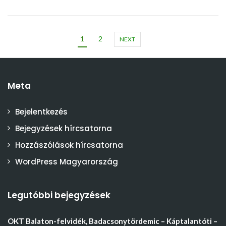
1
2
NEXT
Meta
Bejelentkezés
Bejegyzések hírcsatorna
Hozzászólások hírcsatorna
WordPress Magyarország
Legutóbbi bejegyzések
OKT Balaton-felvidék, Badacsonytördemic – Káptalantóti –