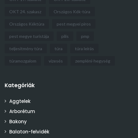
OKT 24. szakasz
Országos Kék-túra
Országos Kéktúra
pest megyei piros
pest megye turistája
pilis
pmp
teljesítmény túra
túra
túra leírás
túramozgalom
vízesés
zempléni-hegység
Kategóriák
Aggtelek
Arborétum
Bakony
Balaton-felvidék