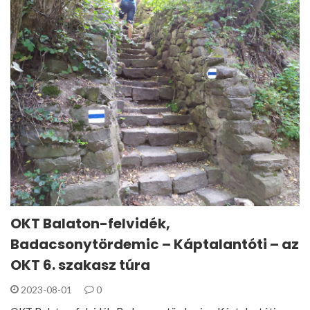
OKT Balaton-felvidék,
Badacsonytördemic – Káptalantóti – az
OKT 6. szakasz túra
2023-08-01
0