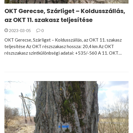
OKT Gerecse, Szárliget – Koldusszállás,
az OKT 11. szakasz teljesítése
2023-03-05
0
OKT Gerecse, Szárliget – Koldusszállás, az OKT 11. szakasz
teljesítése Az OKT részszakasz hossza: 20,4 km Az OKT
részszakasz szintkülönbségi adatai: +535/-560 A 11. OKT…