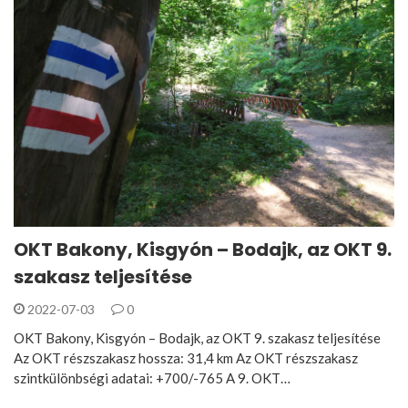
OKT Bakony, Kisgyón – Bodajk, az OKT 9.
szakasz teljesítése
2022-07-03
0
OKT Bakony, Kisgyón – Bodajk, az OKT 9. szakasz teljesítése
Az OKT részszakasz hossza: 31,4 km Az OKT részszakasz
szintkülönbségi adatai: +700/-765 A 9. OKT…