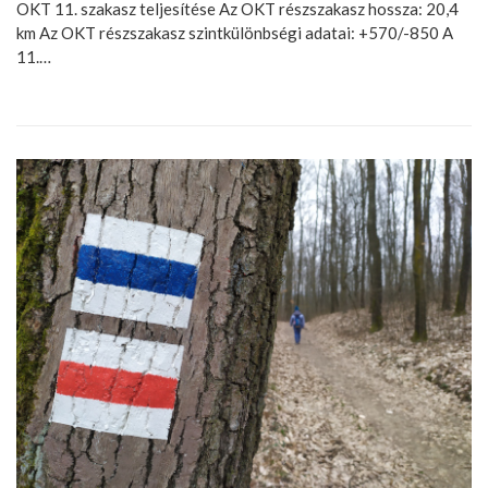
OKT 11. szakasz teljesítése Az OKT részszakasz hossza: 20,4
km Az OKT részszakasz szintkülönbségi adatai: +570/-850 A
11.…