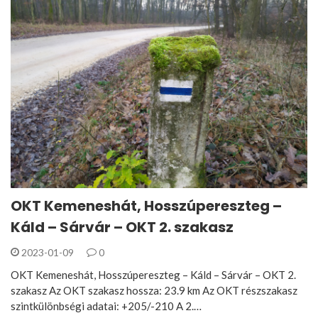
OKT Kemeneshát, Hosszúpereszteg –
Káld – Sárvár – OKT 2. szakasz
2023-01-09
0
OKT Kemeneshát, Hosszúpereszteg – Káld – Sárvár – OKT 2.
szakasz Az OKT szakasz hossza: 23.9 km Az OKT részszakasz
szintkülönbségi adatai: +205/-210 A 2.…