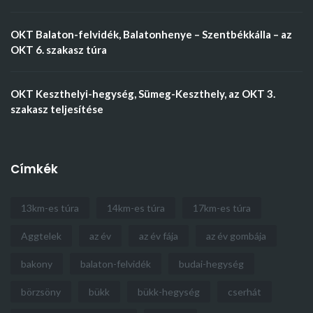
OKT Balaton-felvidék, Balatonhenye – Szentbékkálla – az
OKT 6. szakasz túra
OKT Keszthelyi-hegység, Sümeg-Keszthely, az OKT 3.
szakasz teljesítése
Címkék
13km-es túra
14km-es túra
17km-es túra
Aggtelek
az év
az év fája
az év gombája
bakony
balaton-felvidék
budai-hegység
börzsöny
bükk
bükk-hegység
cserhát