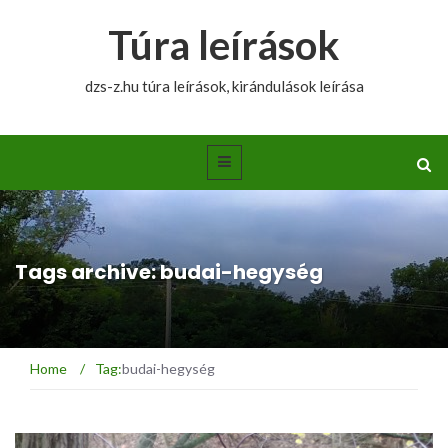
Túra leírások
dzs-z.hu túra leírások, kirándulások leírása
Tags archive: budai-hegység
Home
/
Tag:
budai-hegység