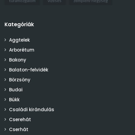
túramozgalom
vízesés
zempléni-hegység
Kategóriák
Aggtelek
Arborétum
Bakony
Balaton-felvidék
Börzsöny
Budai
Bükk
Családi kirándulás
Cserehát
Cserhát