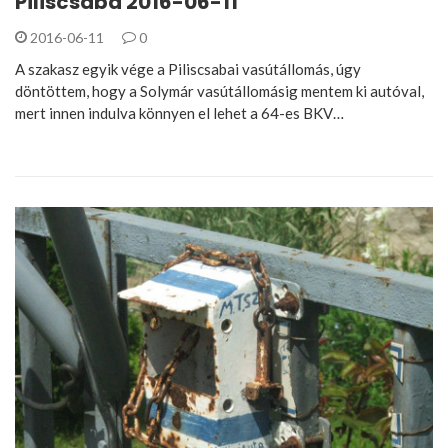
Piliscsaba 2016-06-11
2016-06-11
0
A szakasz egyik vége a Piliscsabai vasútállomás, úgy
döntöttem, hogy a Solymár vasútállomásig mentem ki autóval,
mert innen indulva könnyen el lehet a 64-es BKV…