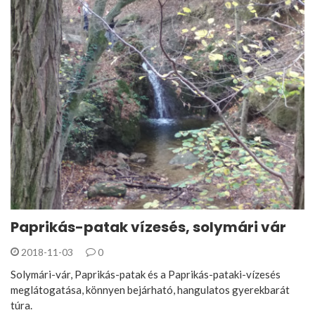
Paprikás-patak vízesés, solymári vár
2018-11-03
0
Solymári-vár, Paprikás-patak és a Paprikás-pataki-vízesés
meglátogatása, könnyen bejárható, hangulatos gyerekbarát
túra.