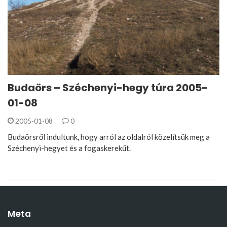
Budaörs – Széchenyi-hegy túra 2005-
01-08
2005-01-08
0
Budaörsről indultunk, hogy arról az oldalról közelítsük meg a
Széchenyi-hegyet és a fogaskerekűt.
Meta