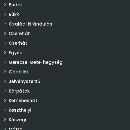
Budai
Bükk
Családi kirándulás
Cserehát
Cserhát
Egyéb
Gerecse-Gete-hegység
Gödöllői
Jelvényszerző
Kárpátok
Kemeneshát
Keszthelyi
Kőszegi
Mátra