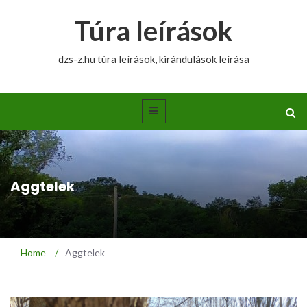
Túra leírások
dzs-z.hu túra leírások, kirándulások leírása
Aggtelek
Home
/
Aggtelek