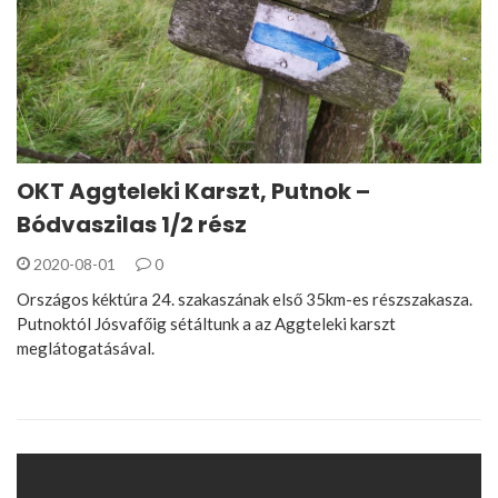
OKT Aggteleki Karszt, Putnok –
Bódvaszilas 1/2 rész
2020-08-01
0
Országos kéktúra 24. szakaszának első 35km-es részszakasza.
Putnoktól Jósvafőig sétáltunk a az Aggteleki karszt
meglátogatásával.