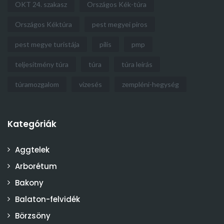
OKT 24. szakasz
Országos Kék-túra
Országos Kéktúra
pest megyei piros
pest megye turistája
pilis
pmp
teljesítmény túra
túra
túra leírás
túramozgalom
vízesés
zempléni-hegység
Kategóriák
Aggtelek
Arborétum
Bakony
Balaton-felvidék
Börzsöny