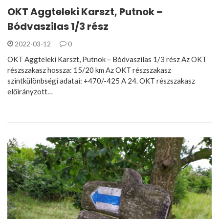
OKT Aggteleki Karszt, Putnok –
Bódvaszilas 1/3 rész
2022-03-12
0
OKT Aggteleki Karszt, Putnok – Bódvaszilas 1/3 rész Az OKT
részszakasz hossza: 15/20 km Az OKT részszakasz
szintkülönbségi adatai: +470/-425 A 24. OKT részszakasz
előirányzott…