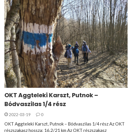
OKT Aggteleki Karszt, Putnok –
Bódvaszilas 1/4 rész
2022-03-19
0
OKT Aggteleki Karszt, Putnok – Bódvaszilas 1/4 rész Az OKT
részszakasz hossza: 16.2/21 km Az OKT részszakasz