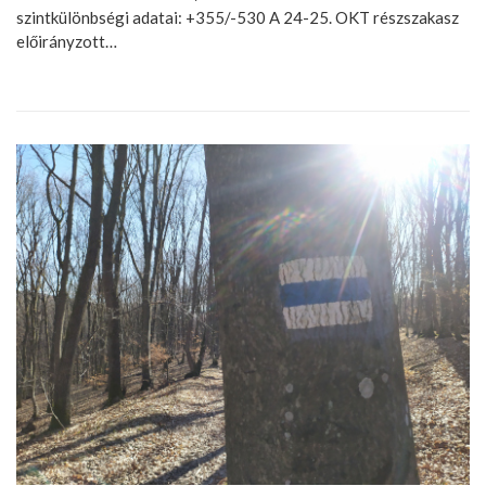
szintkülönbségi adatai: +355/-530 A 24-25. OKT részszakasz
előirányzott…