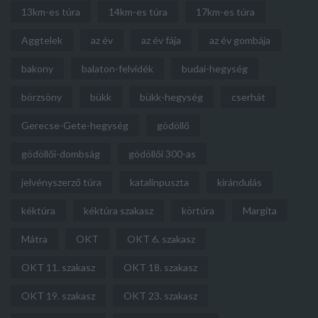
13km-es túra
14km-es túra
17km-es túra
Aggtelek
az év
az év fája
az év gombája
bakony
balaton-felvidék
budai-hegység
börzsöny
bükk
bükk-hegység
cserhát
Gerecse-Gete-hegység
gödöllő
gödöllői-dombság
gödöllői 300-as
jelvényszerző túra
katalinpuszta
kirándulás
kéktúra
kéktúra szakasz
körtúra
Margita
Mátra
OKT
OKT 6. szakasz
OKT 11. szakasz
OKT 18. szakasz
OKT 19. szakasz
OKT 23. szakasz