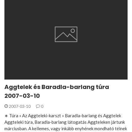
Aggtelek és Baradla-barlang túra
2007-03-10
2007-03-10
0
∗ Túra » Az Aggteleki-karszt » Baradla-barlang és Aggtelek
Aggteleki túra, Baradla-barlang látogatás Aggteleken jártunk
márciusban. A kellemes, vagy inkább enyhének mondható télnek