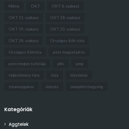
Mátra
OKT
OKT 6. szakasz
OKT 11. szakasz
OKT 18. szakasz
OKT 19. szakasz
OKT 23. szakasz
OKT 24. szakasz
Országos Kék-túra
Országos Kéktúra
pest megyei piros
pest megye turistája
pilis
pmp
teljesítmény túra
túra
túra leírás
túramozgalom
vízesés
zempléni-hegység
Kategóriák
Aggtelek