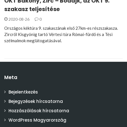
OKT Bakony, Zirc – Bodajk, az OKT 9.
szakasz teljesítése
2020-08-26
0
Országos kéktúra 9. szakaszának első 27km-es részszakasza.
Zircről Kisgyónig tartó Vértesi túra Római-fürdő és a Tési
szélmalmok meglátogatásával.
Meta
Bejelentkezés
Bejegyzések hírcsatorna
Hozzászólások hírcsatorna
WordPress Magyarország