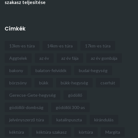
szakasz teljesítése
Címkék
13km-es túra
14km-es túra
17km-es túra
Aggtelek
az év
az év fája
az év gombája
bakony
balaton-felvidék
budai-hegység
börzsöny
bükk
bükk-hegység
cserhát
Gerecse-Gete-hegység
gödöllő
gödöllői-dombság
gödöllői 300-as
jelvényszerző túra
katalinpuszta
kirándulás
kéktúra
kéktúra szakasz
körtúra
Margita