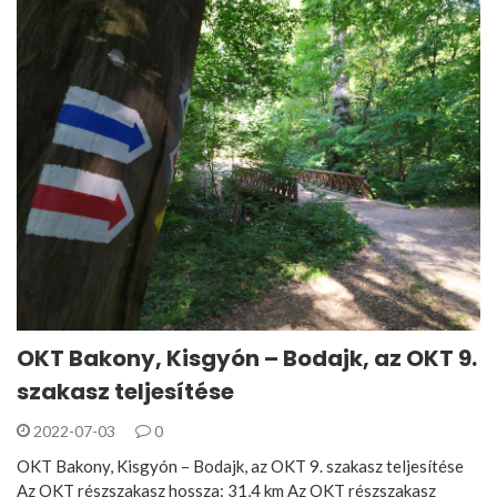
OKT Bakony, Kisgyón – Bodajk, az OKT 9.
szakasz teljesítése
2022-07-03
0
OKT Bakony, Kisgyón – Bodajk, az OKT 9. szakasz teljesítése
Az OKT részszakasz hossza: 31,4 km Az OKT részszakasz