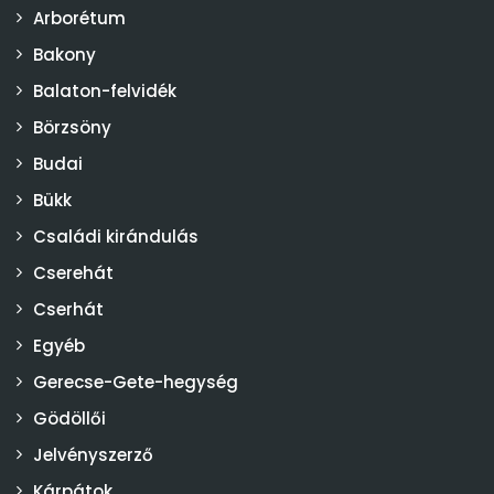
Arborétum
Bakony
Balaton-felvidék
Börzsöny
Budai
Bükk
Családi kirándulás
Cserehát
Cserhát
Egyéb
Gerecse-Gete-hegység
Gödöllői
Jelvényszerző
Kárpátok