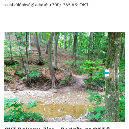
szintkülönbségi adatai: +700/-765 A 9. OKT…