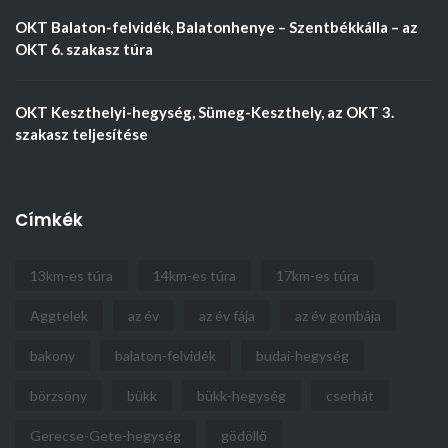
OKT Balaton-felvidék, Balatonhenye – Szentbékkálla – az
OKT 6. szakasz túra
OKT Keszthelyi-hegység, Sümeg-Keszthely, az OKT 3.
szakasz teljesítése
Címkék
13km-es túra
14km-es túra
17km-es túra
Aggtelek
az év
az év fája
az év gombája
bakony
balaton-felvidék
budai-hegység
börzsöny
bükk
bükk-hegység
cserhát
Gerecse-Gete-hegység
gödöllő