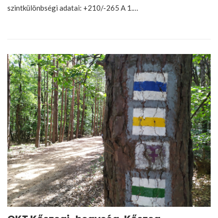
szintkülönbségi adatai: +210/-265 A 1.…