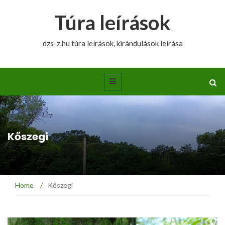
Túra leírások
dzs-z.hu túra leírások, kirándulások leírása
Kőszegi
Home
/
Kőszegi