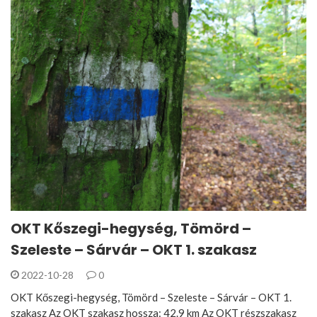
OKT Kőszegi-hegység, Tömörd –
Szeleste – Sárvár – OKT 1. szakasz
2022-10-28
0
OKT Kőszegi-hegység, Tömörd – Szeleste – Sárvár – OKT 1.
szakasz Az OKT szakasz hossza: 42.9 km Az OKT részszakasz