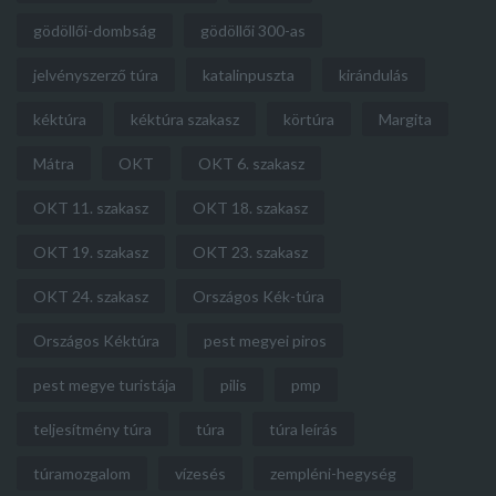
gödöllői-dombság
gödöllői 300-as
jelvényszerző túra
katalinpuszta
kirándulás
kéktúra
kéktúra szakasz
körtúra
Margita
Mátra
OKT
OKT 6. szakasz
OKT 11. szakasz
OKT 18. szakasz
OKT 19. szakasz
OKT 23. szakasz
OKT 24. szakasz
Országos Kék-túra
Országos Kéktúra
pest megyei piros
pest megye turistája
pilis
pmp
teljesítmény túra
túra
túra leírás
túramozgalom
vízesés
zempléni-hegység