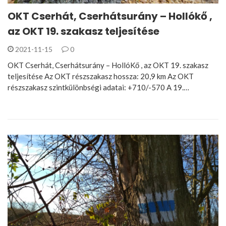
OKT Cserhát, Cserhátsurány – Hollókő ,
az OKT 19. szakasz teljesítése
2021-11-15
0
OKT Cserhát, Cserhátsurány – HollóKő , az OKT 19. szakasz
teljesítése Az OKT részszakasz hossza: 20,9 km Az OKT
részszakasz szintkülönbségi adatai: +710/-570 A 19.…