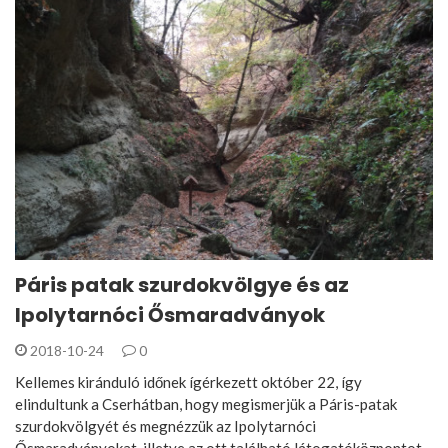
Páris patak szurdokvölgye és az
Ipolytarnóci Ősmaradványok
2018-10-24
0
Kellemes kiránduló időnek ígérkezett október 22, így
elindultunk a Cserhátban, hogy megismerjük a Páris-patak
szurdokvölgyét és megnézzük az Ipolytarnóci
Ősmaradványokat, illetve az ott található látogatóközpontot.