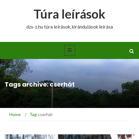
Túra leírások
dzs-z.hu túra leírások, kirándulások leírása
Tags archive: cserhát
Home
/
Tag:
cserhát