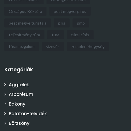
Országos Kéktúra
pest megyei piros
pest megye turistája
pilis
pmp
teljesítmény túra
túra
túra leírás
túramozgalom
vízesés
zempléni-hegység
Kategóriák
Aggtelek
Arborétum
Bakony
Balaton-felvidék
Börzsöny