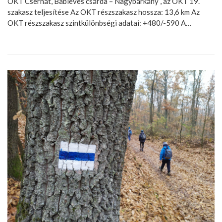
OKT Cserhát, Bableves csárda – Nagybárkány , az OKT 19.
szakasz teljesítése Az OKT részszakasz hossza: 13,6 km Az
OKT részszakasz szintkülönbségi adatai: +480/-590 A…