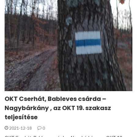
OKT Cserhát, Bableves csárda –
Nagybárkány , az OKT 19. szakasz
teljesítése
2021-12-18
0