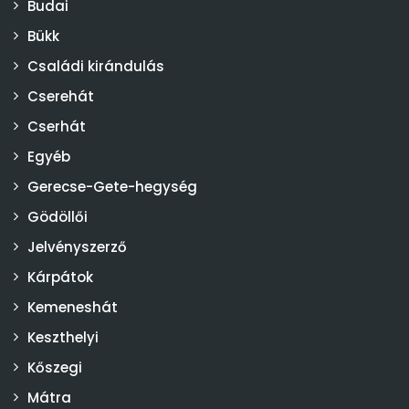
Budai
Bükk
Családi kirándulás
Cserehát
Cserhát
Egyéb
Gerecse-Gete-hegység
Gödöllői
Jelvényszerző
Kárpátok
Kemeneshát
Keszthelyi
Kőszegi
Mátra