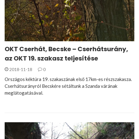
OKT Cserhát, Becske – Cserhátsurány,
az OKT 19. szakasz teljesítése
2018-11-18
0
Országos kéktúra 19. szakaszának első 17km-es részszakasza.
Cserhátsurányról Becskére sétáltunk a Szanda várának
meglátogatásával.