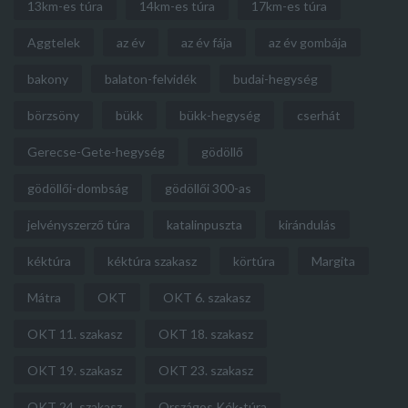
13km-es túra
14km-es túra
17km-es túra
Aggtelek
az év
az év fája
az év gombája
bakony
balaton-felvidék
budai-hegység
börzsöny
bükk
bükk-hegység
cserhát
Gerecse-Gete-hegység
gödöllő
gödöllői-dombság
gödöllői 300-as
jelvényszerző túra
katalinpuszta
kirándulás
kéktúra
kéktúra szakasz
körtúra
Margita
Mátra
OKT
OKT 6. szakasz
OKT 11. szakasz
OKT 18. szakasz
OKT 19. szakasz
OKT 23. szakasz
OKT 24. szakasz
Országos Kék-túra