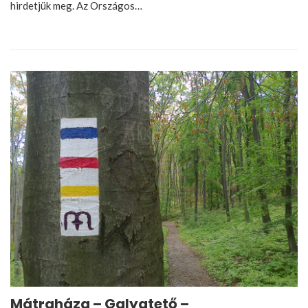
hirdetjük meg. Az Országos…
Mátraháza – Galyatető –