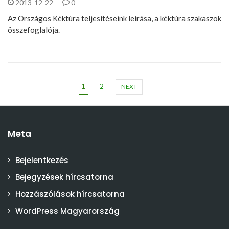
2013-12-22
0
Az Országos Kéktúra teljesítéseink leírása, a kéktúra szakaszok
összefoglalója.
1
2
NEXT
Meta
Bejelentkezés
Bejegyzések hírcsatorna
Hozzászólások hírcsatorna
WordPress Magyarország