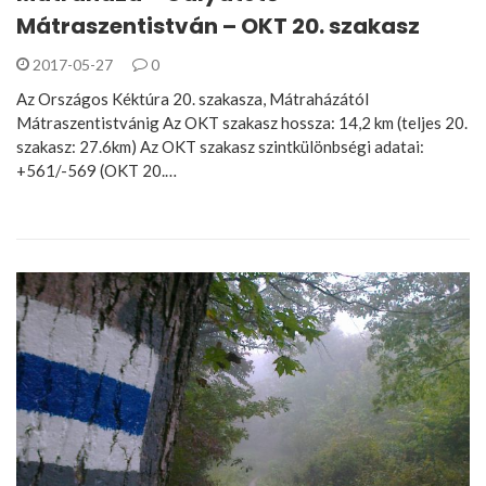
Mátraszentistván – OKT 20. szakasz
2017-05-27
0
Az Országos Kéktúra 20. szakasza, Mátraházától
Mátraszentistvánig Az OKT szakasz hossza: 14,2 km (teljes 20.
szakasz: 27.6km) Az OKT szakasz szintkülönbségi adatai:
+561/-569 (OKT 20.…