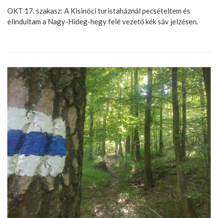
OKT 17. szakasz: A Kisinóci turistaháznál pecsételtem és
elindultam a Nagy-Hideg-hegy felé vezető kék sáv jelzésen.