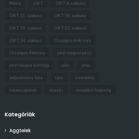
Mátra
OKT
OKT 6. szakasz
OKT 11. szakasz
OKT 18. szakasz
OKT 19. szakasz
OKT 23. szakasz
OKT 24. szakasz
Országos Kék-túra
Országos Kéktúra
pest megyei piros
pest megye turistája
pilis
pmp
teljesítmény túra
túra
túra leírás
túramozgalom
vízesés
zempléni-hegység
Kategóriák
Aggtelek