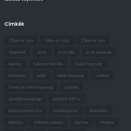
Címkék
13km-es túra
14km-es túra
17km-es túra
Aggtelek
az év
az év fája
az év gombája
bakony
balaton-felvidék
budai-hegység
börzsöny
bükk
bükk-hegység
cserhát
Gerecse-Gete-hegység
gödöllő
gödöllői-dombság
gödöllői 300-as
jelvényszerző túra
katalinpuszta
kirándulás
kéktúra
kéktúra szakasz
körtúra
Margita