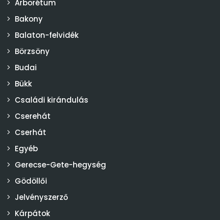
Arborétum
Bakony
Balaton-felvidék
Börzsöny
Budai
Bükk
Családi kirándulás
Cserehát
Cserhát
Egyéb
Gerecse-Gete-hegység
Gödöllői
Jelvényszerző
Kárpátok