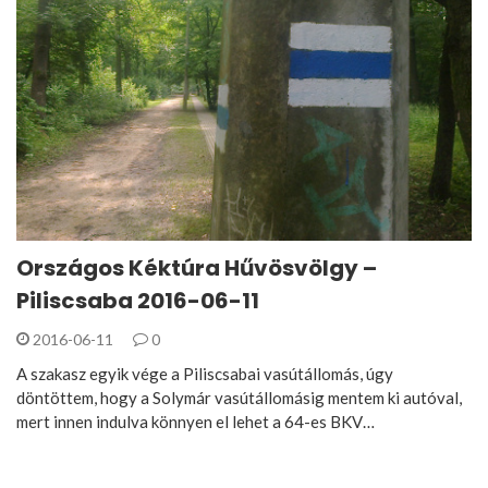
Országos Kéktúra Hűvösvölgy –
Piliscsaba 2016-06-11
2016-06-11
0
A szakasz egyik vége a Piliscsabai vasútállomás, úgy
döntöttem, hogy a Solymár vasútállomásig mentem ki autóval,
mert innen indulva könnyen el lehet a 64-es BKV…