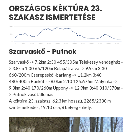
ORSZÁGOS KÉKTÚRA 23.
SZAKASZ ISMERTETÉSE
Szarvaskő - Putnok
Szarvaskő -> 7.2km 2:30 455/305m Telekessy vendégház -
> 3.8km 1:00 65/120m Bélapátfalva -> 9.9km 3:30
660/200m Cserepeskői-barlang -> 11.2km 3:40
480/400m Bánkút -> 8.0km 2:10 125:675m Mályinka ->
9.3km 2:40 170/260m Uppony -> 12.9km 3:40 310/370m -
> Putnok vasútállomás
A kéktúra 23. szakasz: 62.3 km hosszú, 2265/2330 m
szintemelkedés, 19:10 óra, 8 bélyegzőhely.