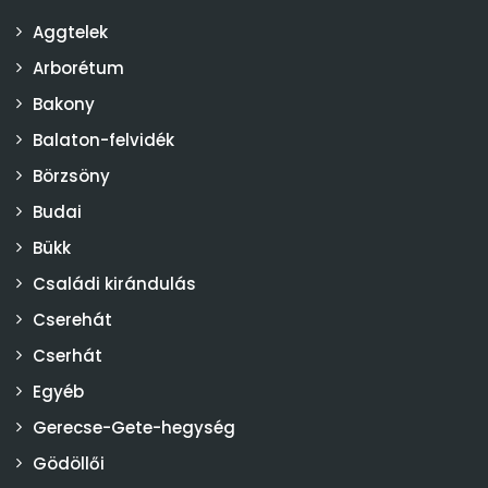
Aggtelek
Arborétum
Bakony
Balaton-felvidék
Börzsöny
Budai
Bükk
Családi kirándulás
Cserehát
Cserhát
Egyéb
Gerecse-Gete-hegység
Gödöllői