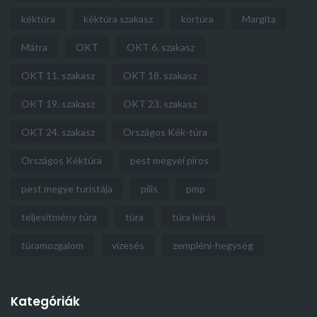
kéktúra
kéktúra szakasz
körtúra
Margita
Mátra
OKT
OKT 6. szakasz
OKT 11. szakasz
OKT 18. szakasz
OKT 19. szakasz
OKT 23. szakasz
OKT 24. szakasz
Országos Kék-túra
Országos Kéktúra
pest megyei piros
pest megye turistája
pilis
pmp
teljesítmény túra
túra
túra leírás
túramozgalom
vízesés
zempléni-hegység
Kategóriák