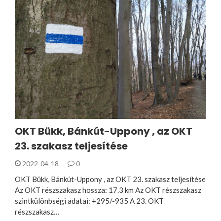
OKT Bükk, Bánkút-Uppony , az OKT
23. szakasz teljesítése
2022-04-18
0
OKT Bükk, Bánkút-Uppony , az OKT 23. szakasz teljesítése
Az OKT részszakasz hossza: 17.3 km Az OKT részszakasz
szintkülönbségi adatai: +295/-935 A 23. OKT
részszakasz…