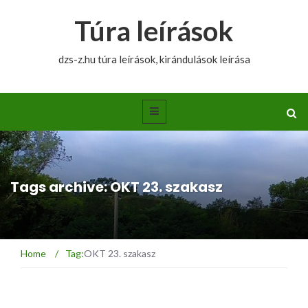
Túra leírások
dzs-z.hu túra leírások, kirándulások leírása
Tags archive: OKT 23. szakasz
Home
/
Tag:
OKT 23. szakasz