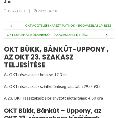
Joe
Bükk
,
OKT
|
2022-04-18
OKT AGGTELEKI KARSZT, PUTNOK – BÓDVASZILAS 1/4 RÉSZ
OKT CSEREHÁT, BÓDVARÁKÓ – RAKACASZEND 1/4 RÉSZ
OKT BÜKK, BÁNKÚT-UPPONY ,
AZ OKT 23. SZAKASZ
TELJESÍTÉSE
Az OKT részszakasz hossza: 17.3 km
Az OKT részszakasz szintkülönbségi adatai: +295/-935
A 23. OKT részszakasz előirányzott időtartama: 4:50 óra
OKT Bükk, Bánkút – Uppony, az
OKT 23. részszakasz túrájának