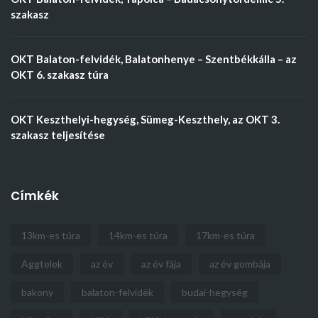
szakasz
OKT Balaton-felvidék, Balatonhenye – Szentbékkálla – az
OKT 6. szakasz túra
OKT Keszthelyi-hegység, Sümeg-Keszthely, az OKT 3.
szakasz teljesítése
Címkék
13km-es túra
14km-es túra
17km-es túra
Aggtelek
az év
az év fája
az év gombája
bakony
balaton-felvidék
budai-hegység