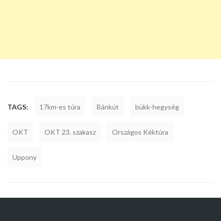
TAGS:
17km-es túra
Bánkút
bükk-hegység
OKT
OKT 23. szakasz
Országos Kéktúra
Uppony