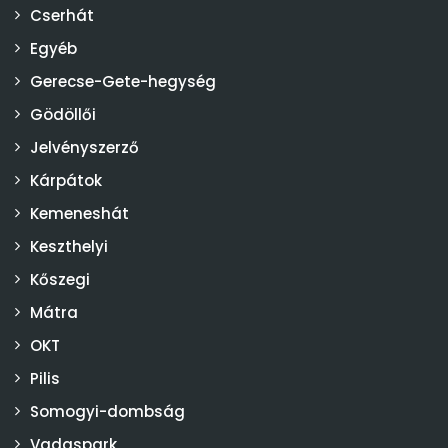
Cserhát
Egyéb
Gerecse-Gete-hegység
Gödöllői
Jelvényszerző
Kárpátok
Kemeneshát
Keszthelyi
Kőszegi
Mátra
OKT
Pilis
Somogyi-dombság
Vadaspark