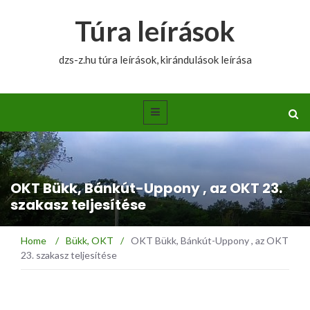
Túra leírások
dzs-z.hu túra leírások, kirándulások leírása
OKT Bükk, Bánkút-Uppony , az OKT 23.
szakasz teljesítése
Home
/
Bükk
,
OKT
/
OKT Bükk, Bánkút-Uppony , az OKT
23. szakasz teljesítése