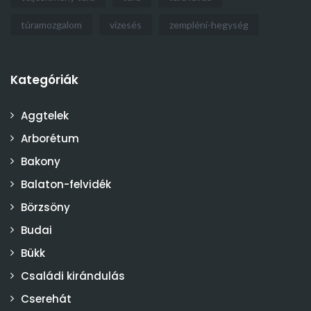
túramozgalom
vízesés
zempléni-hegység
Kategóriák
Aggtelek
Arborétum
Bakony
Balaton-felvidék
Börzsöny
Budai
Bükk
Családi kirándulás
Cserehát