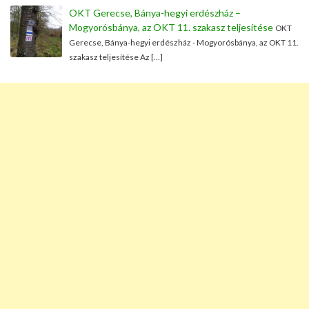
OKT Gerecse, Bánya-hegyi erdészház –
Mogyorósbánya, az OKT 11. szakasz teljesítése
OKT
Gerecse, Bánya-hegyi erdészház - Mogyorósbánya, az OKT 11.
szakasz teljesítése Az […]