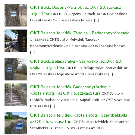
OKT Bükk, Uppony-Putnok , az OKT 23. szakasz
teljesítése
OKT Bükk, Uppony - Putnok , az OKT 23. szakasz
teljesítése Az OKT részszakasz hossza: […]
OKT Balaton-felvidék, Tapolca – Badacsonytördemic
5. szakasz
OKT Balaton-felvidék, Tapolca -
Badacsonytördemic OKT 5. szakasz Az OKT szakasz hossza:
[…]
OKT Bükk, Bélapátfalva – Szarvaskő , az OKT 23.
szakasz teljesítése
OKT Bükk, Bélapátfalva - Szarvaskő , az
OKT 23. szakasz teljesítése Az OKT részszakasz […]
OKT Balaton-felvidék, Badacsonytördemic –
Káptalantóti – az OKT 6. szakasz túra
OKT Balaton-
felvidék, Badacsonytördemic - Káptalantóti - az OKT 6. szakasz
túra Az OKT […]
OKT Balaton-felvidék, Káptalantóti – Szentbékkálla –
az OKT 6. szakasz túra
OKT Balaton-felvidék, Káptalantóti -
Szentbékkálla - az OKT 6. szakasz túra Az OKT […]