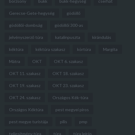
börzsöny
bükk
bükk-hegység
cserhát
Gerecse-Gete-hegység
gödöllő
gödöllői-dombság
gödöllői 300-as
jelvényszerző túra
katalinpuszta
kirándulás
kéktúra
kéktúra szakasz
körtúra
Margita
Mátra
OKT
OKT 6. szakasz
OKT 11. szakasz
OKT 18. szakasz
OKT 19. szakasz
OKT 23. szakasz
OKT 24. szakasz
Országos Kék-túra
Országos Kéktúra
pest megyei piros
pest megye turistája
pilis
pmp
teljesítmény túra
túra
túra leírás