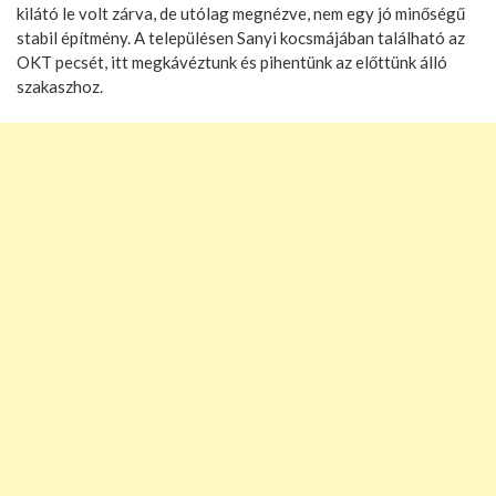
kilátó le volt zárva, de utólag megnézve, nem egy jó minőségű
stabil építmény. A településen Sanyi kocsmájában található az
OKT pecsét, itt megkávéztunk és pihentünk az előttünk álló
szakaszhoz.