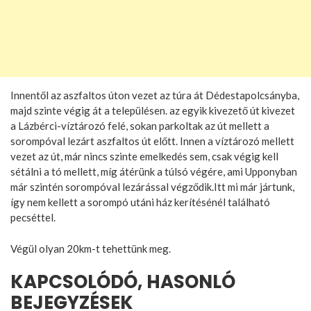
Innentől az aszfaltos úton vezet az túra át Dédestapolcsányba,
majd szinte végig át a településen. az egyik kivezető út kivezet
a Lázbérci-víztározó felé, sokan parkoltak az út mellett a
sorompóval lezárt aszfaltos út előtt. Innen a víztározó mellett
vezet az út, már nincs szinte emelkedés sem, csak végig kell
sétálni a tó mellett, míg átérünk a túlsó végére, ami Upponyban
már szintén sorompóval lezárással végződik.Itt mi már jártunk,
így nem kellett a sorompó utáni ház kerítésénél található
pecséttel.
Végül olyan 20km-t tehettünk meg.
KAPCSOLÓDÓ, HASONLÓ
BEJEGYZÉSEK