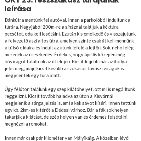
leírása
Bánkútra mentünk fel autóval. Innen a parkolóból indultunk a
túrára. Nagyjából 200m-re a síháznál találjuk a kéktúra
pecsétet, oda kell lesétálni. Ezután kis emelkedő és visszajutunk
a felvezető aszfaltos útra, amelyen szinte csak át kell mennünk
a túlsó oldalra és indult az utunk lefelé a lejtőn. Sok, néhol elég
meredek az ereszkedés. Érdekes, hogy április közepén még
hóvirágot találtunk az út elején. Kicsit lejjebb már az ibolya
jelet meg, majd kicsit később a szokásos tavaszi virágok is
megjelentek egy túra alatt.
Úgy félúton találunk egy szép kilátóhelyet, ott mi is megálltunk
reggelizni. Kicsit tovább haladva az úton a Kisvárnál
megjelenik a sárga jelzés is, ami a kék sávot kíséri. Innen tettünk
egy kb. 2km-es kitérőt a Dédesi várhoz. Bár a fák sok helyen
takarják a kilátást, de szép helyen van és érdemes felsétálni
megnézni a romokat.
Innen már csak pár kilométer van Mályikáig. A közelben lévő