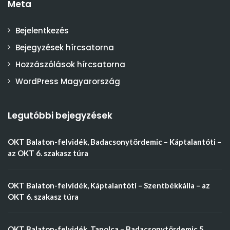
Meta
Bejelentkezés
Bejegyzések hírcsatorna
Hozzászólások hírcsatorna
WordPress Magyarország
Legutóbbi bejegyzések
OKT Balaton-felvidék, Badacsonytördemic – Káptalantóti –
az OKT 6. szakasz túra
OKT Balaton-felvidék, Káptalantóti – Szentbékkálla – az
OKT 6. szakasz túra
OKT Balaton-felvidék, Tapolca – Badacsonytördemic 5.