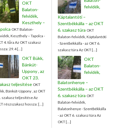
Balaton-
OKT
felvidék,
Balaton-
felvidék,
Káptalantóti –
Keszthely –
Szentbékkálla – az OKT
polca
OKT Balaton-
6. szakasz túra
OKT
lvidék, Keszthely – Tapolca -
Balaton-felvidék, Káptalantóti
T 4. tűra Az OKT szakasz
- Szentbékkálla - az OKT 6.
ssza: 29.4 […]
szakasz túra Az OKT […]
OKT Bükk,
OKT
Bánkút-
Balaton-
Uppony , az
felvidék,
OKT 23.
Balatonhenye –
akasz teljesítése
OKT
Szentbékkálla – az OKT
kk, Bánkút-Uppony , az OKT
6. szakasz túra
OKT
. szakasz teljesítése Az
Balaton-felvidék,
T részszakasz hossza: […]
Balatonhenye - Szentbékkálla
- az OKT 6. szakasz túra Az
OKT […]