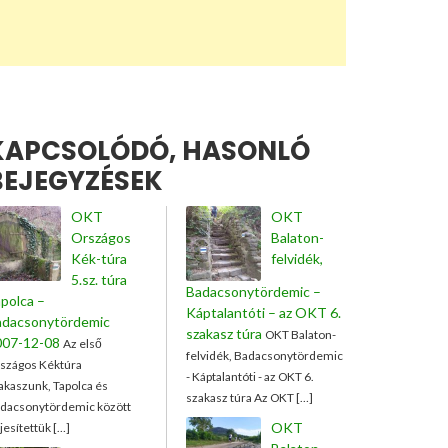
KAPCSOLÓDÓ, HASONLÓ
BEJEGYZÉSEK
OKT
OKT
Országos
Balaton-
Kék-túra
felvidék,
5.sz. túra
Badacsonytördemic –
polca –
Káptalantóti – az OKT 6.
adacsonytördemic
szakasz túra
OKT Balaton-
007-12-08
Az első
felvidék, Badacsonytördemic
szágos Kéktúra
- Káptalantóti - az OKT 6.
akaszunk, Tapolca és
szakasz túra Az OKT […]
dacsonytördemic között
OKT
ljesítettük […]