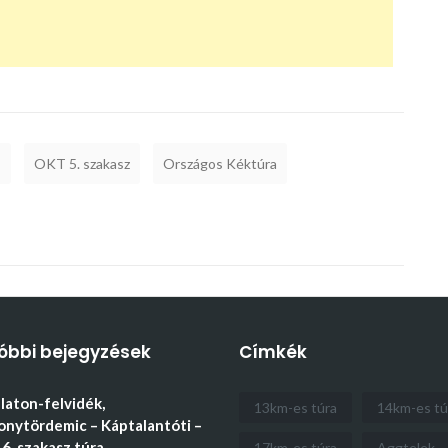
T
OKT 5. szakasz
Országos Kéktúra
óbbi bejegyzések
Címkék
aton-felvidék,
13km-es túra
14km-es tú
nytördemic – Káptalantóti –
6. szakasz túra
17km-es túra
Aggtelek