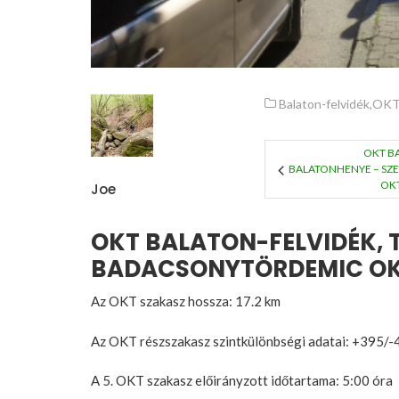
Balaton-felvidék
,
OK
OKT BA
BALATONHENYE – SZE
OKT
Joe
OKT BALATON-FELVIDÉK, 
BADACSONYTÖRDEMIC OKT
Az OKT szakasz hossza: 17.2 km
Az OKT részszakasz szintkülönbségi adatai: +395/-
A 5. OKT szakasz előirányzott időtartama: 5:00 óra