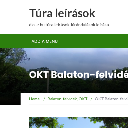
Túra leírások
dzs-z.hu túra leírások, kirándulások leírása
ADD A MENU
OKT Balaton-felvid
Home
/
Balaton-felvidék
,
OKT
/
OKT Balaton-felvi