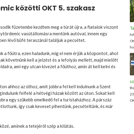
ic közötti OKT 5. szakasz
sodik füzetembe kezdtem meg a túrát újra, a fiatalok viszont
Ta
onytördemic vasútállomásra mentünk autóval, innem egy
fe
en lévő büfé teraszánál találjuk a pecsétet.
OK
ho
nk a főútra, ezen haladunk, míg el nem érjük a központot, ahol
k követnünk kell a jelzést és a lefolyás mellett, majd mielőtt
dalra, ami egy utcan kivezet a főúthoz, amin át kell kelni és
sz
on ahhoz az úthoz, amit jobbra fel kell indulnunk a Szent
Bü
ndulunk felfelé a hétvégi házak között az úton. Sokat kell
23
 jobbra egy szűkebb emelkedő fel a turistaházhoz. A párszáz
OK
tlottunk, így csak keveset pihentünk, pecsételtünk, és már
özé, aminek a tetejéről szép a kilátás.