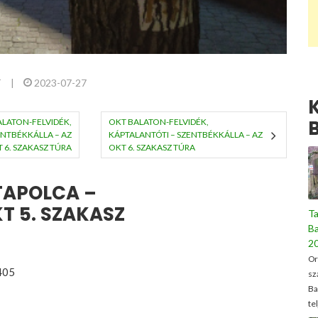
T
|
2023-07-27
LATON-FELVIDÉK,
OKT BALATON-FELVIDÉK,
NTBÉKKÁLLA – AZ
KÁPTALANTÓTI – SZENTBÉKKÁLLA – AZ
 6. SZAKASZ TÚRA
OKT 6. SZAKASZ TÚRA
TAPOLCA –
 5. SZAKASZ
Ta
B
2
Or
405
sz
Ba
te