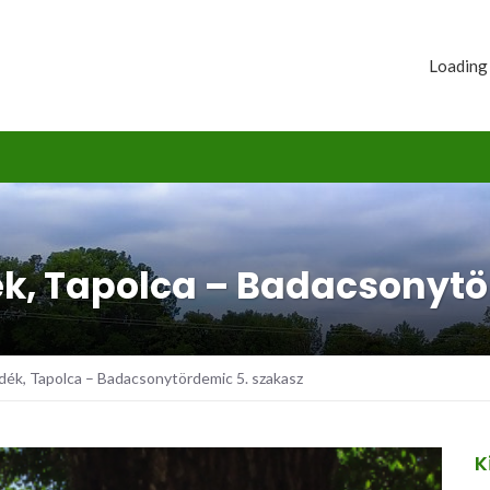
Loading
ék, Tapolca – Badacsonytö
dék, Tapolca – Badacsonytördemic 5. szakasz
K