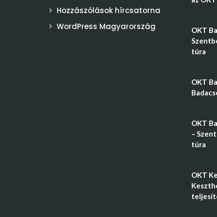
Hozzászólások hírcsatorna
WordPress Magyarország
OKT Bal
Szentbé
túra
OKT Bal
Badacso
OKT Ba
– Szent
túra
OKT Ke
Keszthe
teljesí