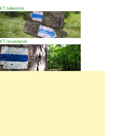
T teljesítés
KT részadatok