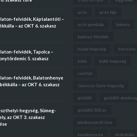
az év
az év fája
aton-felvidék, Káptalantóti –
az év gombája
bakony
kkálla – az OKT 6. szakasz
balaton-felvidék
budai-hegység
börzsöny
aton-felvidék, Tapolca –
nytördemic 5. szakasz
bükk
bükk-hegység
cserhát
laton-felvidék, Balatonhenye
békkálla – az OKT 6. szakasz
Gerecse-Gete-hegység
gödöllő
gödöllői-dombsá
gödöllői 300-as
szthelyi-hegység, Sümeg-
ly, az OKT 3. szakasz
jelvényszerző túra
tése
katalinpuszta
kirándulás