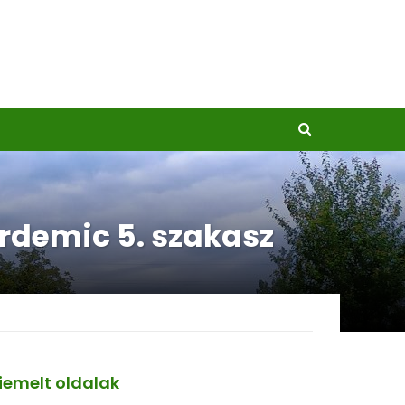
rdemic 5. szakasz
iemelt oldalak