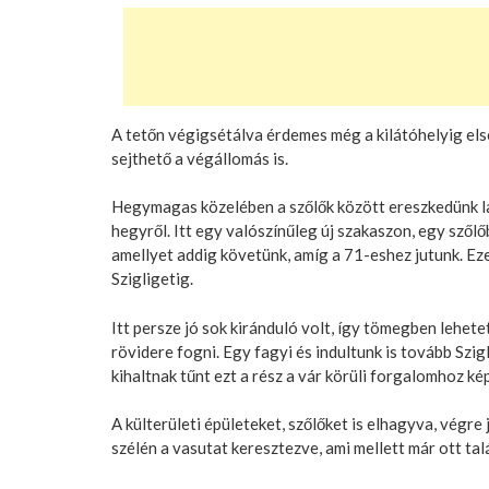
A tetőn végigsétálva érdemes még a kilátóhelyig elsét
sejthető a végállomás is.
Hegymagas közelében a szőlők között ereszkedünk la
hegyről. Itt egy valószínűleg új szakaszon, egy szől
amellyet addig követünk, amíg a 71-eshez jutunk. 
Szigligetig.
Itt persze jó sok kiránduló volt, így tömegben lehete
rövidere fogni. Egy fagyi és indultunk is tovább Szig
kihaltnak tűnt ezt a rész a vár körüli forgalomhoz ké
A külterületi épületeket, szőlőket is elhagyva, végr
szélén a vasutat keresztezve, ami mellett már ott tal