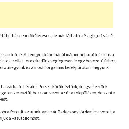
álni, bár nem tökéletesen, de már látható a Szigligeti vár és
ssan lefelé. A Lengyel-kápolnánál már mondhatni leértünk a
őbirtok mellett ereszkedünk véglegesen le egy bevezető úthoz,
Ezen átmegyünk és a most forgalmas kerékpárúton megyünk
tt a várba felsétálni. Persze körülnéztünk, de igyekeztünk
ligeten keresztül, hosszan vezet az út a településen, de szinte
pest.
e jobra fordult az utunk, ami már Badacsonytördemicre vezet, a
áljuk a vasútállomást.