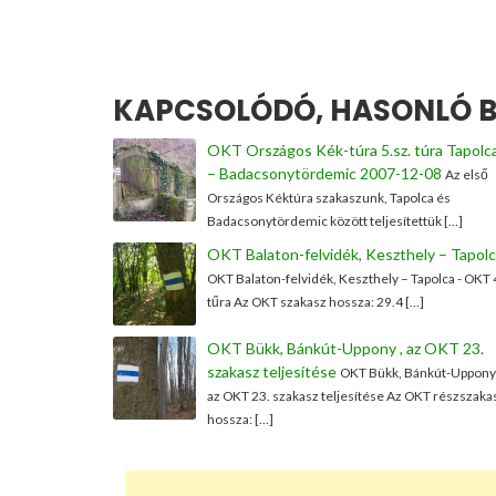
KAPCSOLÓDÓ, HASONLÓ B
OKT Országos Kék-túra 5.sz. túra Tapolc
– Badacsonytördemic 2007-12-08
Az első
Országos Kéktúra szakaszunk, Tapolca és
Badacsonytördemic között teljesítettük […]
OKT Balaton-felvidék, Keszthely – Tapol
OKT Balaton-felvidék, Keszthely – Tapolca - OKT 
tűra Az OKT szakasz hossza: 29.4 […]
OKT Bükk, Bánkút-Uppony , az OKT 23.
szakasz teljesítése
OKT Bükk, Bánkút-Uppony 
az OKT 23. szakasz teljesítése Az OKT részszaka
hossza: […]