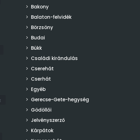
Bakony
Balaton-felvidék
Börzsöny
Budai
Bükk
Családi kirándulás
Cserehát
Cserhát
Egyéb
Gerecse-Gete-hegység
g
Gödöllői
Jelvényszerző
Kárpátok