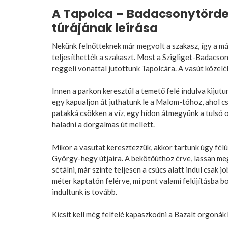
A Tapolca – Badacsonytördem
túrájának leírása
Nekünk felnőtteknek már megvolt a szakasz, így a má
teljesíthették a szakaszt. Most a Szigliget-Badacs
reggeli vonattal jutottunk Tapolcára. A vasút közeléb
Innen a parkon keresztül a temető felé indulva kijutu
egy kapualjon át juthatunk le a Malom-tóhoz, ahol csa
patakká csökken a víz, egy hídon átmegyünk a tulsó ol
haladni a dorgalmas út mellett.
Mikor a vasutat keresztezzük, akkor tartunk úgy félút
György-hegy útjaira. A bekötőúthoz érve, lassan megi
sétálni, már szinte teljesen a csúcs alatt indul csak
méter kaptatón felérve, mi pont valami felújításba bo
indultunk is tovább.
Kicsit kell még felfelé kapaszkodni a Bazalt orgonák k