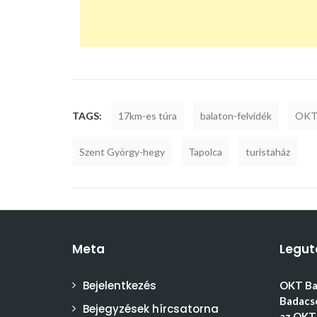
TAGS:
17km-es túra
balaton-felvidék
OK
Szent György-hegy
Tapolca
turistaház
Meta
Legut
Bejelentkezés
OKT Bal
Badacso
Bejegyzések hírcsatorna
az OKT 