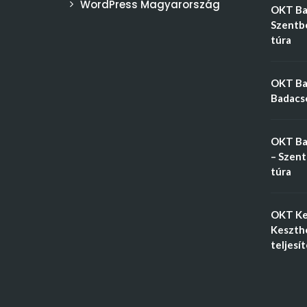
WordPress Magyarország
OKT Bal
Szentbé
túra
OKT Bal
Badacso
OKT Ba
– Szent
túra
OKT Ke
Keszthe
teljesí