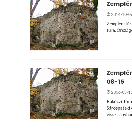
Zemplé
2014-10-0
Zempléni túr
túra, Ország
Zempléni
08-15
2006-08-1
Rákóczi-túra 
Sárospataki v
visszirányb