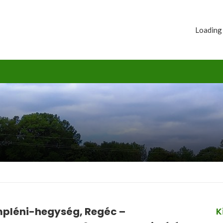
Loading
pléni-hegység, Regéc –
K