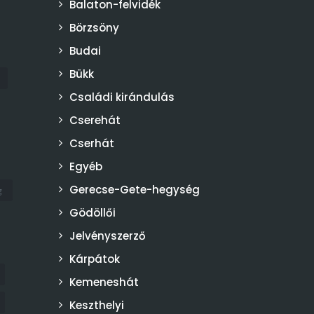
Balaton-felvidék
Börzsöny
Budai
Bükk
Családi kirándulás
Cserehát
Cserhát
Egyéb
Gerecse-Gete-hegység
g
Gödöllői
Jelvényszerző
Kárpátok
Kemeneshát
Keszthelyi