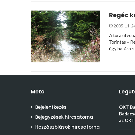
Regéc kö
2005-11-2
A túra útvon
Torintás – R
úgy határoz
Meta
Legut
Bejelentkezés
OKT Bal
Badacso
Bejegyzések hírcsatorna
az OKT 
Hozzászólások hírcsatorna