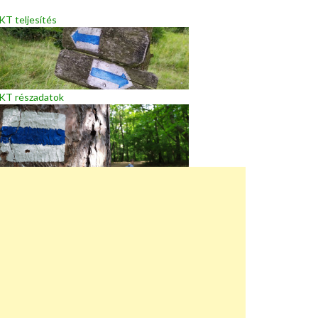
T teljesítés
KT részadatok