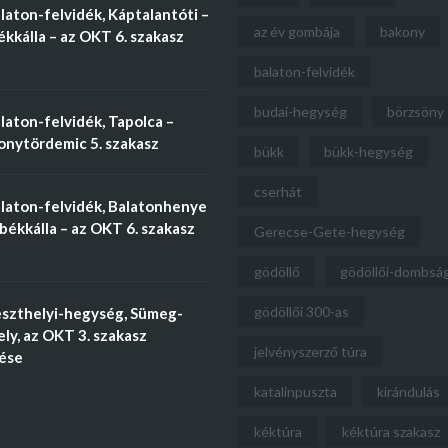
aton-felvidék, Káptalantóti –
az év gombája
bakony
kkálla – az OKT 6. szakasz
balaton-felvidék
budai-hegység
börzsöny
aton-felvidék, Tapolca –
nytördemic 5. szakasz
bükk
bükk-hegység
cserhát
laton-felvidék, Balatonhenye
békkálla – az OKT 6. szakasz
Gerecse-Gete-hegység
gödöllő
gödöllői-dombsá
gödöllői 300-as
szthelyi-hegység, Sümeg-
ly, az OKT 3. szakasz
jelvényszerző túra
tése
katalinpuszta
kirándulás
kéktúra
kéktúra szakasz