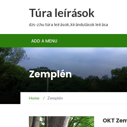
Túra leírások
dzs-z.hu túra leírások, kirándulások leírása
ADD A MENU
Zemplén
Home
/
Zemplén
OKT Zem