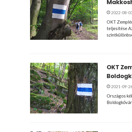
Makkosho
2022-08-0
OKT Zemplén
teljesítése 
szintkülönbs
OKT Zem
Boldogkő
2021-09-2
Országos kék
Boldogkővára