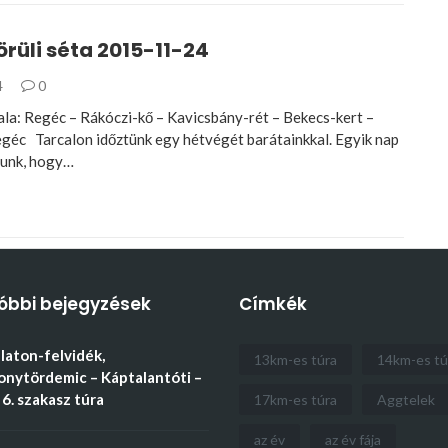
rüli séta 2015-11-24
4
0
ala: Regéc – Rákóczi-kő – Kavicsbány-rét – Bekecs-kert –
egéc Tarcalon időztünk egy hétvégét barátainkkal. Egyik nap
tunk, hogy…
óbbi bejegyzések
Címkék
aton-felvidék,
13km-es túra
14km-es tú
nytördemic – Káptalantóti –
6. szakasz túra
17km-es túra
Aggtelek
az év
az év fája