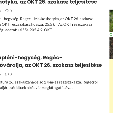
tyka, az OKT 26. szakasz teljesítése
OK
3
0
i-hegység, Regéc – Makkoshotyka, az OKT 26. szakasz
Az OKT részszakasz hossza: 25,5 km Az OKT részszakasz
égi adatai: +655/-905 A 9. OKT…
O
pléni-hegység, Regéc-
váralja, az OKT 26. szakasz teljesítése
6
0
túra 26. szakaszának első 17km-es részszakasza. Regécről
ljára sétáltunk a két vár meglátogatásával.