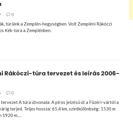
n
9
0
ák, túráink a Zemplén-hegységben. Volt Zempléni Rákóczi
os Kék-túra a Zemplénben.
 Rákóczi-túra tervezet és leírás 2006-
5
0
tervezet A túra útvonala: A piros jelzésű út a Füzéri-vártól a
árig terjed. Teljes hossza: 65,4 km, szintkülönbség: 1530 m
an 1920 m.…