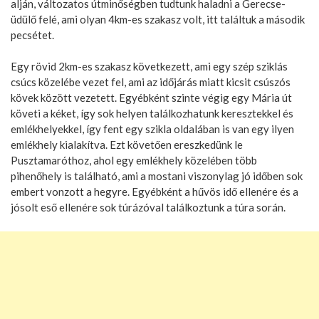
alján, változatos útminőségben tudtunk haladni a Gerecse-
üdülő felé, ami olyan 4km-es szakasz volt, itt találtuk a második
pecsétet.
Egy rövid 2km-es szakasz következett, ami egy szép sziklás
csúcs közelébe vezet fel, ami az időjárás miatt kicsit csúszós
kövek között vezetett. Egyébként szinte végig egy Mária út
követi a kéket, így sok helyen találkozhatunk keresztekkel és
emlékhelyekkel, így fent egy szikla oldalában is van egy ilyen
emlékhely kialakítva. Ezt követően ereszkedünk le
Pusztamaróthoz, ahol egy emlékhely közelében több
pihenőhely is található, ami a mostani viszonylag jó időben sok
embert vonzott a hegyre. Egyébként a hűvös idő ellenére és a
jósolt eső ellenére sok túrázóval találkoztunk a túra során.