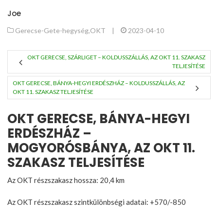
Joe
Gerecse-Gete-hegység
,
OKT
|
2023-04-10
OKT GERECSE, SZÁRLIGET – KOLDUSSZÁLLÁS, AZ OKT 11. SZAKASZ
TELJESÍTÉSE
OKT GERECSE, BÁNYA-HEGYI ERDÉSZHÁZ – KOLDUSSZÁLLÁS, AZ
OKT 11. SZAKASZ TELJESÍTÉSE
OKT GERECSE, BÁNYA-HEGYI
ERDÉSZHÁZ –
MOGYORÓSBÁNYA, AZ OKT 11.
SZAKASZ TELJESÍTÉSE
Az OKT részszakasz hossza: 20,4 km
Az OKT részszakasz szintkülönbségi adatai: +570/-850