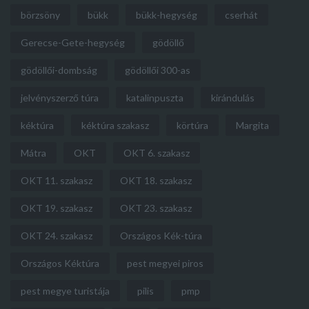
börzsöny
bükk
bükk-hegység
cserhát
Gerecse-Gete-hegység
gödöllő
gödöllői-dombság
gödöllői 300-as
jelvényszerző túra
katalinpuszta
kirándulás
kéktúra
kéktúra szakasz
körtúra
Margita
Mátra
OKT
OKT 6. szakasz
OKT 11. szakasz
OKT 18. szakasz
OKT 19. szakasz
OKT 23. szakasz
OKT 24. szakasz
Országos Kék-túra
Országos Kéktúra
pest megyei piros
pest megye turistája
pilis
pmp