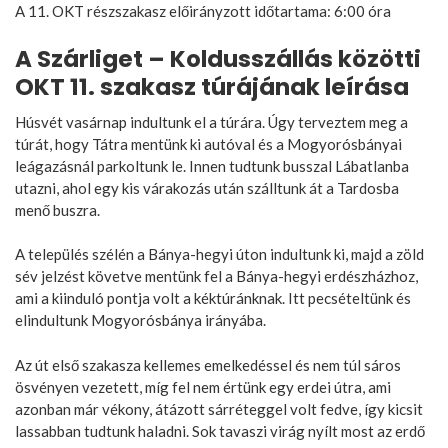
A 11. OKT részszakasz előirányzott időtartama: 6:00 óra
A Szárliget – Koldusszállás közötti
OKT 11. szakasz túrájának leírása
Húsvét vasárnap indultunk el a túrára. Úgy terveztem meg a
túrát, hogy Tátra mentünk ki autóval és a Mogyorósbányai
leágazásnál parkoltunk le. Innen tudtunk busszal Lábatlanba
utazni, ahol egy kis várakozás után szálltunk át a Tardosba
menő buszra.
A település szélén a Bánya-hegyi úton indultunk ki, majd a zöld
sév jelzést követve mentünk fel a Bánya-hegyi erdészházhoz,
ami a kiinduló pontja volt a kéktúránknak. Itt pecsételtünk és
elindultunk Mogyorósbánya irányába.
Az út első szakasza kellemes emelkedéssel és nem túl sáros
ösvényen vezetett, míg fel nem értünk egy erdei útra, ami
azonban már vékony, átázott sárréteggel volt fedve, így kicsit
lassabban tudtunk haladni. Sok tavaszi virág nyílt most az erdő