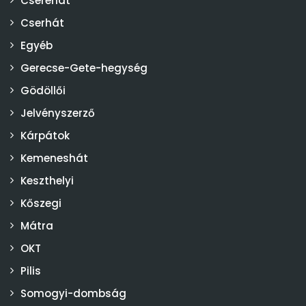
Cserehát
Cserhát
Egyéb
Gerecse-Gete-hegység
Gödöllői
Jelvényszerző
Kárpátok
Kemeneshát
Keszthelyi
Kőszegi
Mátra
OKT
Pilis
Somogyi-dombság