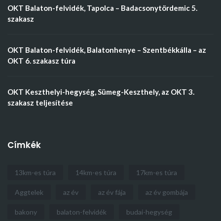
OKT Balaton-felvidék, Tapolca – Badacsonytördemic 5.
szakasz
OKT Balaton-felvidék, Balatonhenye – Szentbékkálla – az
OKT 6. szakasz túra
OKT Keszthelyi-hegység, Sümeg-Keszthely, az OKT 3.
szakasz teljesítése
Címkék
13km-es túra
14km-es túra
17km-es túra
Aggtelek
az év
az év fája
az év gombája
bakony
balaton-felvidék
budai-hegység