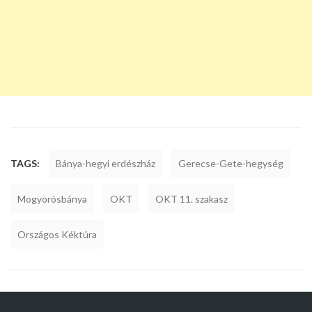
TAGS:
Bánya-hegyi erdészház
Gerecse-Gete-hegység
Mogyorósbánya
OKT
OKT 11. szakasz
Országos Kéktúra