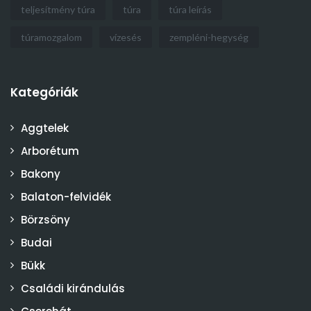
teljesítmény túra
túra
túra leírás
túramozgalom
vízesés
zempléni-hegység
Kategóriák
Aggtelek
Arborétum
Bakony
Balaton-felvidék
Börzsöny
Budai
Bükk
Családi kirándulás