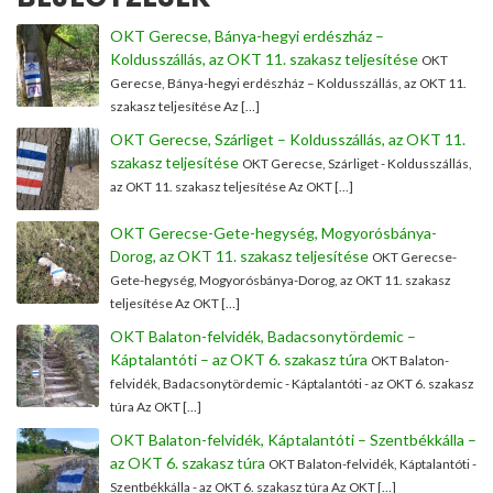
OKT Gerecse, Bánya-hegyi erdészház –
Koldusszállás, az OKT 11. szakasz teljesítése
OKT
Gerecse, Bánya-hegyi erdészház – Koldusszállás, az OKT 11.
szakasz teljesítése Az […]
OKT Gerecse, Szárliget – Koldusszállás, az OKT 11.
szakasz teljesítése
OKT Gerecse, Szárliget - Koldusszállás,
az OKT 11. szakasz teljesítése Az OKT […]
OKT Gerecse-Gete-hegység, Mogyorósbánya-
Dorog, az OKT 11. szakasz teljesítése
OKT Gerecse-
Gete-hegység, Mogyorósbánya-Dorog, az OKT 11. szakasz
teljesítése Az OKT […]
OKT Balaton-felvidék, Badacsonytördemic –
Káptalantóti – az OKT 6. szakasz túra
OKT Balaton-
felvidék, Badacsonytördemic - Káptalantóti - az OKT 6. szakasz
túra Az OKT […]
OKT Balaton-felvidék, Káptalantóti – Szentbékkálla –
az OKT 6. szakasz túra
OKT Balaton-felvidék, Káptalantóti -
Szentbékkálla - az OKT 6. szakasz túra Az OKT […]