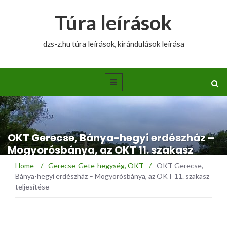
Túra leírások
dzs-z.hu túra leírások, kirándulások leírása
OKT Gerecse, Bánya-hegyi erdészház –
Mogyorósbánya, az OKT 11. szakasz
teljesítése
Home
/
Gerecse-Gete-hegység
,
OKT
/
OKT Gerecse,
Bánya-hegyi erdészház – Mogyorósbánya, az OKT 11. szakasz
teljesítése