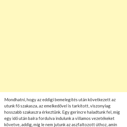
Mondhatni, hogy az eddigi bemelegítés után következett az
utunk fő szakasza, az emelkedővel is tarkított, viszonylag
hosszabb szakaszra érkeztünk. Egy gerincre haladtunk fel, míg
egy idő után balra fordulva indulunk a villamos vezetékeket
követve, addig, míg le nem jutunk az aszfaltozott úthoz, amin