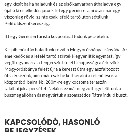
egy kicsit balra haladunk és az első kanyarban áthaladva egy
újabb ki emelkedőn jutunk fel egy gerincre, ami után már egy
viszonlag rövid, szinte csak lefelé tartó úton sétálunk
Péliföldszentkeresztig.
Itt egy Gerecsei turista központnál tudunk pecsételni.
Kis pihenő után haladtunk tovább Mogyorósbánya irányába. Az
emelkedők és a lefelé tartó szintek kiegyenlítik egymást, így
végül ugyanarra a tengerszint feletti magasságra érkezünk.
Mogyorósbánya felett újra a kereszt útra egy aszfaltozott
útra érkezünk, amin már csak be kell sétálni a településre. a
központból balra, kb. 200m-re egy kocsoma teraszán
találhatjuk a pecsétet. Nekünk ez már megvolt, így leültunk a
buszmegállóban és megvártuk a szomszédos Tátra induló buszt.
KAPCSOLÓDÓ, HASONLÓ
BEJEGYZÉSEK