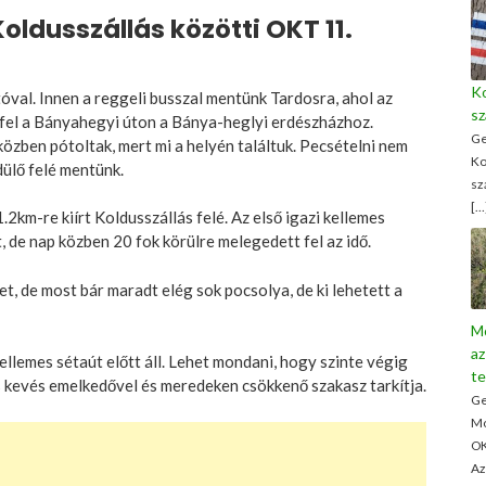
ldusszállás közötti OKT 11.
Ko
óval. Innen a reggeli busszal mentünk Tardosra, ahol az
sz
 fel a Bányahegyi úton a Bánya-heglyi erdészházhoz.
Ge
özben pótoltak, mert mi a helyén találtuk. Pecsételni nem
Ko
üdülő felé mentünk.
sz
[…
2km-re kiírt Koldusszállás felé. Az első igazi kellemes
, de nap közben 20 fok körülre melegedett fel az idő.
t, de most bár maradt elég sok pocsolya, de ki lehetett a
M
az
ellemes sétaút előtt áll. Lehet mondani, hogy szinte végig
te
s kevés emelkedővel és meredeken csökkenő szakasz tarkítja.
Ge
Mo
OK
Az