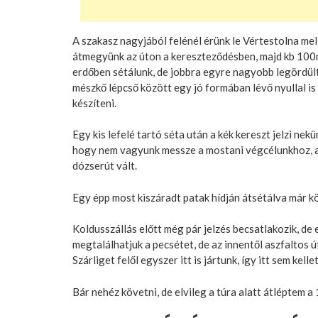
A szakasz nagyjából felénél érünk le Vértestolna mell
átmegyünk az úton a kereszteződésben, majd kb 100m 
erdőben sétálunk, de jobbra egyre nagyobb legördült 
mészkő lépcső között egy jó formában lévő nyullal is
készíteni.
Egy kis lefelé tartó séta után a kék kereszt jelzi nekün
hogy nem vagyunk messze a mostani végcélunkhoz, a 
dózserút vált.
Egy épp most kiszáradt patak hídján átsétálva már kö
Koldusszállás előtt még pár jelzés becsatlakozik, de 
megtalálhatjuk a pecsétet, de az innentől aszfaltos 
Szárliget felől egyszer itt is jártunk, így itt sem ke
Bár nehéz követni, de elvileg a túra alatt átléptem a