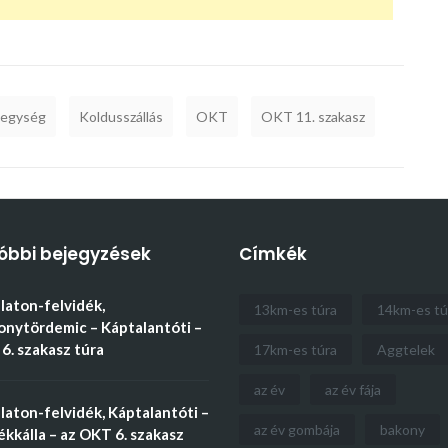
hegység
Koldusszállás
OKT
OKT 11. szakasz
óbbi bejegyzések
Címkék
aton-felvidék,
13km-es túra
14km-es tú
nytördemic – Káptalantóti –
6. szakasz túra
17km-es túra
Aggtelek
az év
az év fája
aton-felvidék, Káptalantóti –
az év gombája
bakony
kkálla – az OKT 6. szakasz