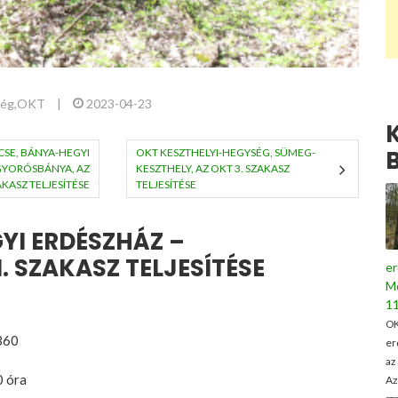
ség
,
OKT
|
2023-04-23
SE, BÁNYA-HEGYI
OKT KESZTHELYI-HEGYSÉG, SÜMEG-
GYORÓSBÁNYA, AZ
KESZTHELY, AZ OKT 3. SZAKASZ
AKASZ TELJESÍTÉSE
TELJESÍTÉSE
YI ERDÉSZHÁZ –
. SZAKASZ TELJESÍTÉSE
er
M
11
OK
360
er
az
0 óra
Az