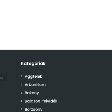
Kategóriák
Aggtelek
ra
Arborétum
Bakony
Balaton-felvidék
Börzsöny