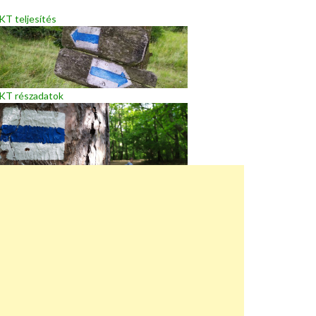
T teljesítés
KT részadatok