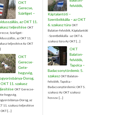
Balaton-
OKT
felvidék,
Gerecse,
Szárliget –
Káptalantóti –
Szentbékkálla – az OKT
ldusszállás, az OKT 11.
6. szakasz túra
OKT
akasz teljesítése
OKT
Balaton-felvidék, Káptalantóti
recse, Szárliget -
- Szentbékkálla - az OKT 6.
ldusszállás, az OKT 11.
szakasz túra Az OKT […]
akasz teljesítése Az OKT
OKT
]
Balaton-
OKT
felvidék,
Gerecse-
Tapolca –
Gete-
Badacsonytördemic 5.
hegység,
szakasz
OKT Balaton-
ogyorósbánya-Dorog,
felvidék, Tapolca -
 OKT 11. szakasz
Badacsonytördemic OKT 5.
ljesítése
OKT Gerecse-
szakasz Az OKT szakasz
te-hegység,
hossza: […]
gyorósbánya-Dorog, az
T 11. szakasz teljesítése
 OKT […]