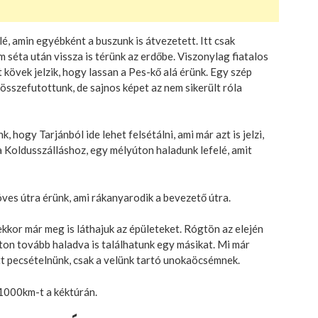
é, amin egyébként a buszunk is átvezetett. Itt csak
séta után vissza is térünk az erdőbe. Viszonylag fiatalos
kövek jelzik, hogy lassan a Pes-kő alá érünk. Egy szép
 összefutottunk, de sajnos képet az nem sikerült róla
k, hogy Tarjánból ide lehet felsétálni, ami már azt is jelzi,
Koldusszálláshoz, egy mélyúton haladunk lefelé, amit
ves útra érünk, ami rákanyarodik a bevezető útra.
ekkor már meg is láthajuk az épületeket. Rógtön az elején
úton tovább haladva is találhatunk egy másikat. Mi már
llett pecsételnünk, csak a velünk tartó unokaöcsémnek.
 1000km-t a kéktúrán.