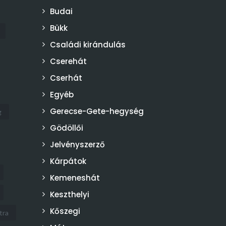
Budai
Bükk
Családi kirándulás
Cserehát
Cserhát
Egyéb
Gerecse-Gete-hegység
g
Gödöllői
Jelvényszerző
Kárpátok
Kemeneshát
Keszthelyi
Kőszegi
tra