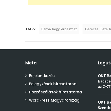
TAGS:
Bánya-hegyi erdészház
Gerecse-Gete-
Meta
Legut
Bejelentkezés
OKT Bal
Badacso
Bejegyzések hírcsatorna
az OKT 
Hozzászólások hírcsatorna
WordPress Magyarország
OKT Bal
Szentbé