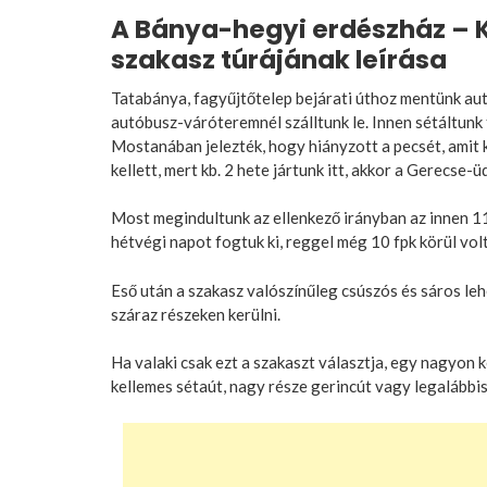
A Bánya-hegyi erdészház – Ko
szakasz túrájának leírása
Tatabánya, fagyűjtőtelep bejárati úthoz mentünk aut
autóbusz-váróteremnél szálltunk le. Innen sétáltunk
Mostanában jelezték, hogy hiányzott a pecsét, amit k
kellett, mert kb. 2 hete jártunk itt, akkor a Gerecse-
Most megindultunk az ellenkező irányban az innen 11.
hétvégi napot fogtuk ki, reggel még 10 fpk körül volt
Eső után a szakasz valószínűleg csúszós és sáros lehe
száraz részeken kerülni.
Ha valaki csak ezt a szakaszt választja, egy nagyon k
kellemes sétaút, nagy része gerincút vagy legalábbi