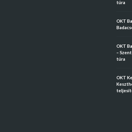
túra
OKT Bal
Badacso
OKT Ba
– Szent
túra
OKT Ke
Keszthe
teljesí