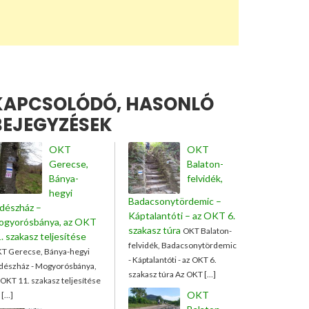
KAPCSOLÓDÓ, HASONLÓ
BEJEGYZÉSEK
OKT
OKT
Gerecse,
Balaton-
Bánya-
felvidék,
hegyi
Badacsonytördemic –
dészház –
Káptalantóti – az OKT 6.
ogyorósbánya, az OKT
szakasz túra
OKT Balaton-
. szakasz teljesítése
felvidék, Badacsonytördemic
T Gerecse, Bánya-hegyi
- Káptalantóti - az OKT 6.
dészház - Mogyorósbánya,
szakasz túra Az OKT […]
 OKT 11. szakasz teljesítése
OKT
 […]