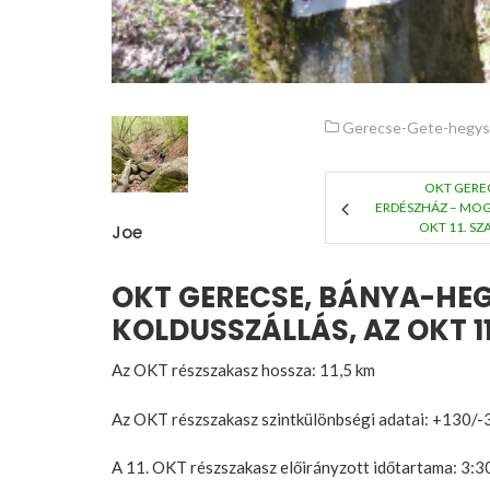
Gerecse-Gete-hegy
OKT GEREC
ERDÉSZHÁZ – MO
OKT 11. SZ
Joe
OKT GERECSE, BÁNYA-HEG
KOLDUSSZÁLLÁS, AZ OKT 11
Az OKT részszakasz hossza: 11,5 km
Az OKT részszakasz szintkülönbségi adatai: +130/-
A 11. OKT részszakasz előirányzott időtartama: 3:3