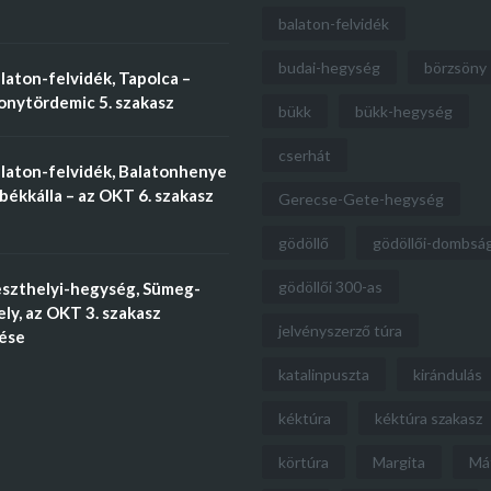
balaton-felvidék
budai-hegység
börzsöny
aton-felvidék, Tapolca –
nytördemic 5. szakasz
bükk
bükk-hegység
cserhát
laton-felvidék, Balatonhenye
békkálla – az OKT 6. szakasz
Gerecse-Gete-hegység
gödöllő
gödöllői-dombsá
gödöllői 300-as
szthelyi-hegység, Sümeg-
ly, az OKT 3. szakasz
jelvényszerző túra
tése
katalinpuszta
kirándulás
kéktúra
kéktúra szakasz
körtúra
Margita
Má