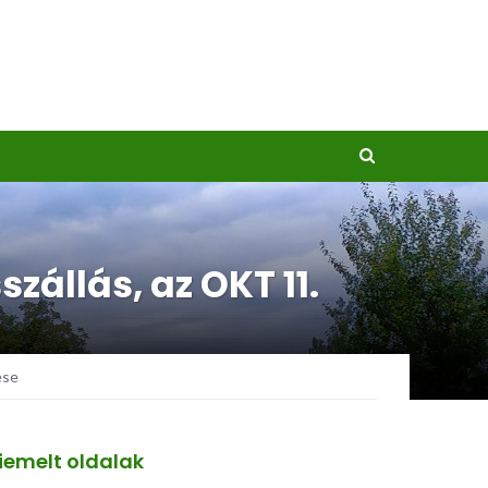
állás, az OKT 11.
ése
iemelt oldalak