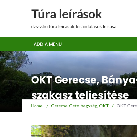
Túra leírások
dzs-z.hu túra leírások, kirándulások leírása
ADD A MENU
OKT Gerecse, Bánya-
szakasz teljesítése
Home
/
Gerecse-Gete-hegység
,
OKT
/
OKT Gerecs