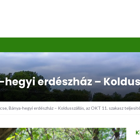
hegyi erdészház – Koldussz
e, Bánya-hegyi erdészház – Koldusszállás, az OKT 11. szakasz teljesít
K