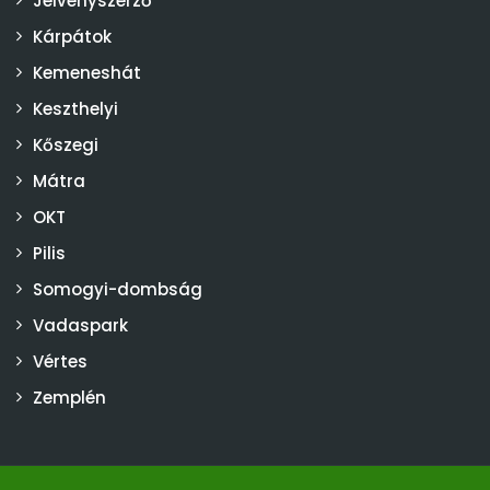
Jelvényszerző
Kárpátok
Kemeneshát
Keszthelyi
Kőszegi
Mátra
OKT
Pilis
Somogyi-dombság
Vadaspark
Vértes
Zemplén