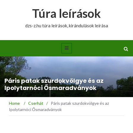
Túra leírások
dzs-z.hu túra leírások, kirándulások leírása
Páris patak szurdokvölgye és az
Ipolytarnóci Ősmaradványok
Home
/
Cserhát
/
Páris patak szurdokvölgye és az
Ipolytarnóci Ősmaradványok