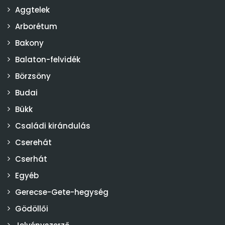
Aggtelek
Arborétum
Bakony
Balaton-felvidék
Börzsöny
Budai
Bükk
Családi kirándulás
Cserehát
Cserhát
Egyéb
Gerecse-Gete-hegység
Gödöllői