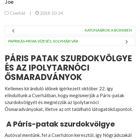
Joe
Cserhát
|
2018-10-24
KATONASÍROK A BÜKKBEN
PAPRIKÁS-PATAK VÍZESÉS, SOLYMÁRI VÁR
PÁRIS PATAK SZURDOKVÖLGYE
ÉS AZ IPOLYTARNÓCI
ŐSMARADVÁNYOK
Kellemes kiránduló időnek ígérkezett október 22, így
elindultunk a Cserhátban, hogy megismerjük a Páris-patak
szurdokvölgyét és megnézzük az Ipolytarnóci
Ősmaradványokat, illetve az ott található látogatóközpontot.
A Páris-patak szurdokvölgye
Autóval mentünk, fel a Cserháton keresztül, így Nógrádszakál