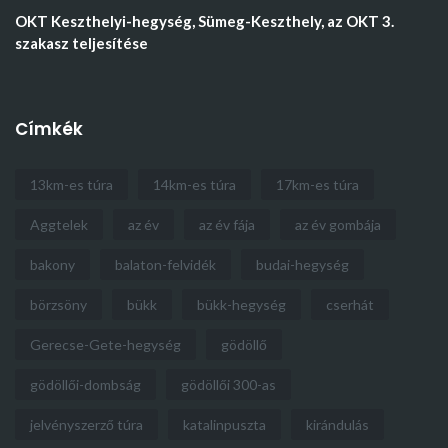
OKT Keszthelyi-hegység, Sümeg-Keszthely, az OKT 3.
szakasz teljesítése
Címkék
13km-es túra
14km-es túra
17km-es túra
Aggtelek
az év
az év fája
az év gombája
bakony
balaton-felvidék
budai-hegység
börzsöny
bükk
bükk-hegység
cserhát
Gerecse-Gete-hegység
gödöllő
gödöllői-dombság
gödöllői 300-as
jelvényszerző túra
katalinpuszta
kirándulás