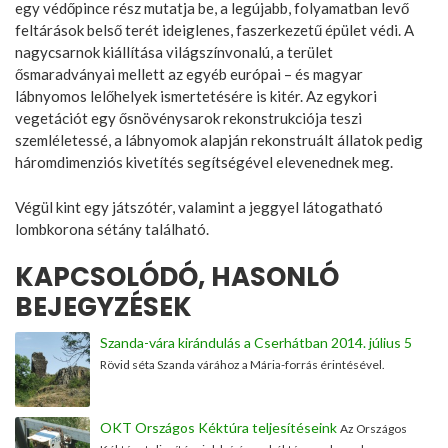
egy védőpince rész mutatja be, a legújabb, folyamatban levő
feltárások belső terét ideiglenes, faszerkezetű épület védi. A
nagycsarnok kiállítása világszínvonalú, a terület
ősmaradványai mellett az egyéb európai – és magyar
lábnyomos lelőhelyek ismertetésére is kitér. Az egykori
vegetációt egy ősnövénysarok rekonstrukciója teszi
szemléletessé, a lábnyomok alapján rekonstruált állatok pedig
háromdimenziós kivetítés segítségével elevenednek meg.
Végül kint egy játszótér, valamint a jeggyel látogatható
lombkorona sétány található.
KAPCSOLÓDÓ, HASONLÓ
BEJEGYZÉSEK
Szanda-vára kirándulás a Cserhátban 2014. július 5
Rövid séta Szanda várához a Mária-forrás érintésével.
OKT Országos Kéktúra teljesítéseink
Az Országos