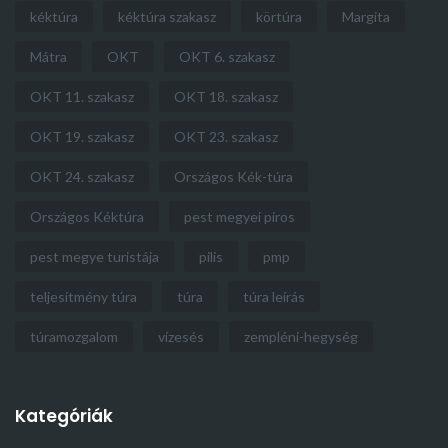
kéktúra
kéktúra szakasz
körtúra
Margita
Mátra
OKT
OKT 6. szakasz
OKT 11. szakasz
OKT 18. szakasz
OKT 19. szakasz
OKT 23. szakasz
OKT 24. szakasz
Országos Kék-túra
Országos Kéktúra
pest megyei piros
pest megye turistája
pilis
pmp
teljesítmény túra
túra
túra leírás
túramozgalom
vízesés
zempléni-hegység
Kategóriák