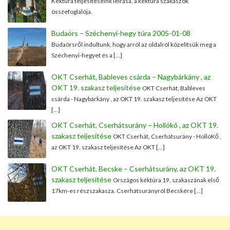
Kéktúra teljesítéseink leírása, a kéktúra szakaszok
összefoglalója.
Budaörs – Széchenyi-hegy túra 2005-01-08
Budaörsről indultunk, hogy arról az oldalról közelítsük meg a
Széchenyi-hegyet és a […]
OKT Cserhát, Bableves csárda – Nagybárkány , az
OKT 19. szakasz teljesítése
OKT Cserhát, Bableves
csárda - Nagybárkány , az OKT 19. szakasz teljesítése Az OKT
[…]
OKT Cserhát, Cserhátsurány – Hollókő , az OKT 19.
szakasz teljesítése
OKT Cserhát, Cserhátsurány - HollóKő ,
az OKT 19. szakasz teljesítése Az OKT […]
OKT Cserhát, Becske – Cserhátsurány, az OKT 19.
szakasz teljesítése
Országos kéktúra 19. szakaszának első
17km-es részszakasza. Cserhátsurányról Becskére […]