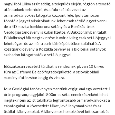
nagyjából 10km az út addig, a település elején, rögtön a temető
után tudunk befordulni, és a falu széli út vezet az
ősmaradványok és látogató központ felé. Ipolytarnócon
többféle jegyet vásárolhatunk, lehet csak sétálójegyet venni,
de a 4D mozi, a lombkorona sétány és a Borókás-árok
Geológiai tanösvény is külön fizetős. A Bükkábrányban talált
Bükkábrányi fák megtekintése is már elvileg csak sétálójeggyel
lehetséges, de az mér a park külső épületében található. A
kőzetparki ösvény, a Kőszikla ösvény és a biológiai sétányok
szabadon látogathatók a sétáló jeggyel.
Időszakosan vezetett túrákat is rendeznek, pl. van 10 km-es
túra az Ősfenyő Belépő fogadóépülettől a szlovák oldali
mucsinyi fatörzsbarlangig és vissza.
Mi a Geológiai tanösvényen mentünk végig, ami egy vezetett 1
órás program, nagyjából 800m-es séta, ennek részeként lehet
megtekinteni az itt található legfontosabb ősmaradványokat a
cápafogakat, a kövesedett fákat, levéllenyomatokat és az
ősállati lábnyomokat. A lábnyomos homokkövet két csarnok és