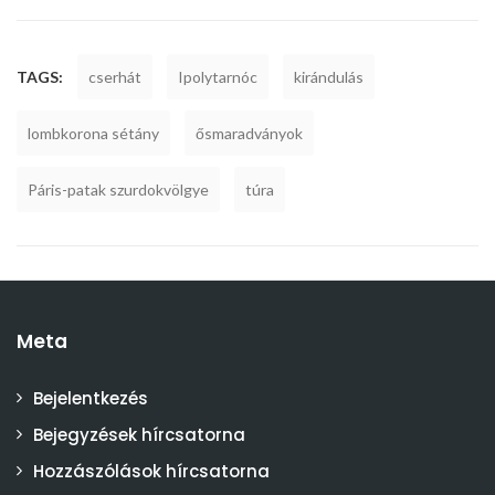
TAGS:
cserhát
Ipolytarnóc
kirándulás
lombkorona sétány
ősmaradványok
Páris-patak szurdokvölgye
túra
Meta
Bejelentkezés
Bejegyzések hírcsatorna
Hozzászólások hírcsatorna