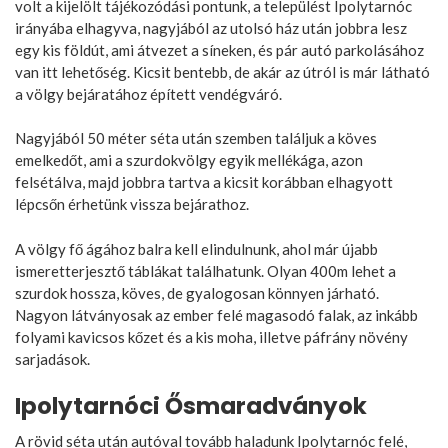
volt a kijelölt tájékozódási pontunk, a települést Ipolytarnóc
irányába elhagyva, nagyjából az utolsó ház után jobbra lesz
egy kis földút, ami átvezet a síneken, és pár autó parkolásához
van itt lehetőség. Kicsit bentebb, de akár az útról is már látható
a völgy bejáratához épített vendégváró.
Nagyjából 50 méter séta után szemben találjuk a köves
emelkedőt, ami a szurdokvölgy egyik mellékága, azon
felsétálva, majd jobbra tartva a kicsit korábban elhagyott
lépcsőn érhetünk vissza bejárathoz.
A völgy fő ágához balra kell elindulnunk, ahol már újabb
ismeretterjesztő táblákat találhatunk. Olyan 400m lehet a
szurdok hossza, köves, de gyalogosan könnyen járható.
Nagyon látványosak az ember felé magasodó falak, az inkább
folyami kavicsos kőzet és a kis moha, illetve páfrány növény
sarjadások.
Ipolytarnóci Ősmaradványok
A rövid séta után autóval tovább haladunk Ipolytarnóc felé,