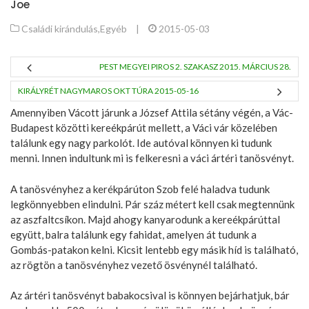
Joe
Családi kirándulás
,
Egyéb
|
2015-05-03
PEST MEGYEI PIROS 2. SZAKASZ 2015. MÁRCIUS 28.
KIRÁLYRÉT NAGYMAROS OKT TÚRA 2015-05-16
Amennyiben Vácott járunk a József Attila sétány végén, a Vác-
Budapest közötti kereékpárút mellett, a Váci vár közelében
találunk egy nagy parkolót. Ide autóval könnyen ki tudunk
menni. Innen indultunk mi is felkeresni a váci ártéri tanösvényt.
A tanösvényhez a kerékpárúton Szob felé haladva tudunk
legkönnyebben elindulni. Pár száz métert kell csak megtennünk
az aszfaltcsíkon. Majd ahogy kanyarodunk a kereékpárúttal
együtt, balra találunk egy fahidat, amelyen át tudunk a
Gombás-patakon kelni. Kicsit lentebb egy másik híd is található,
az rögtön a tanösvényhez vezető ösvénynél található.
Az ártéri tanösvényt babakocsival is könnyen bejárhatjuk, bár