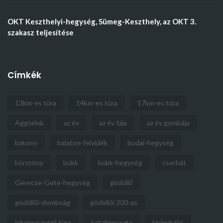
OKT Keszthelyi-hegység, Sümeg-Keszthely, az OKT 3.
szakasz teljesítése
Címkék
13km-es túra
14km-es túra
17km-es túra
Aggtelek
az év
az év fája
az év gombája
bakony
balaton-felvidék
budai-hegység
börzsöny
bükk
bükk-hegység
cserhát
Gerecse-Gete-hegység
gödöllő
gödöllői-dombság
gödöllői 300-as
jelvényszerző túra
katalinpuszta
kirándulás