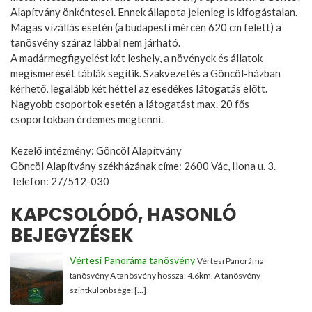
Alapítvány önkéntesei. Ennek állapota jelenleg is kifogástalan.
Magas vízállás esetén (a budapesti mércén 620 cm felett) a
tanösvény száraz lábbal nem járható.
A madármegfigyelést két leshely, a növények és állatok
megismerését táblák segítik. Szakvezetés a Göncöl-házban
kérhető, legalább két héttel az esedékes látogatás előtt.
Nagyobb csoportok esetén a látogatást max. 20 fős
csoportokban érdemes megtenni.
Kezelő intézmény: Göncöl Alapítvány
Göncöl Alapítvány székházának címe: 2600 Vác, Ilona u. 3.
Telefon: 27/512-030
KAPCSOLÓDÓ, HASONLÓ
BEJEGYZÉSEK
Vértesi Panoráma tanösvény
Vértesi Panoráma
tanösvény A tanösvény hossza: 4.6km, A tanösvény
szintkülönbsége: […]