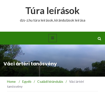
Túra leírások
dzs-z.hu túra leírások, kirándulások leírása
Váci ártéri tanösvény
Home
/
Egyéb
/
Családi kirándulás
/
Váci ártéri
tanösvény