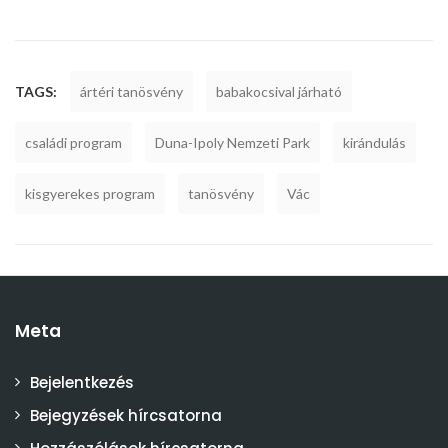
TAGS:
ártéri tanösvény
babakocsival járható
családi program
Duna-Ipoly Nemzeti Park
kirándulás
kisgyerekes program
tanösvény
Vác
Meta
Bejelentkezés
Bejegyzések hírcsatorna