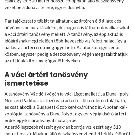
csak egy kb. 500 méter hosszú cölöpökön álló deszkaösvény
vezet be a duna árterére, egy erdősávba.
Pár tájékoztató táblát találhatunk az ártéren élő állatok és
növények bemutatásaként, de magunk is láthatunk vadkacsákat
a váci ártéri tanösvény mellett. A tanösvény, az épp aktuális
időjárásnak megfelelően több-kevesebb víz felett halad, így a
nádas, az ártéri erdő megfigyelhető. Az utunkat egyszer út
közben, egyszer pedig a deszkaösvény végén megszakíthatjuk,
az ott kialakított megfigyelő helyeken.
A váci ártéri tanösvény
ismertetése
A tanösvény Vác déli végén (a váci Liget mellett), a Duna-Ipoly
Nemzeti Parkhoz tartozó váci ártéri erdő területén található,
és csatlakozik a Budapest-Szob kerékpárúthoz is. A botanikai-
zoológiai tanösvény a Duna folyót egykor végigkísérő ártéri
erdők egyik maradványát mutatja be.
Az erdő legszebb részeit gyakran borítja víz, ezért egy 510
méter hosszú, lábakon álló deszkaösvényt építettek ki a Göncöl