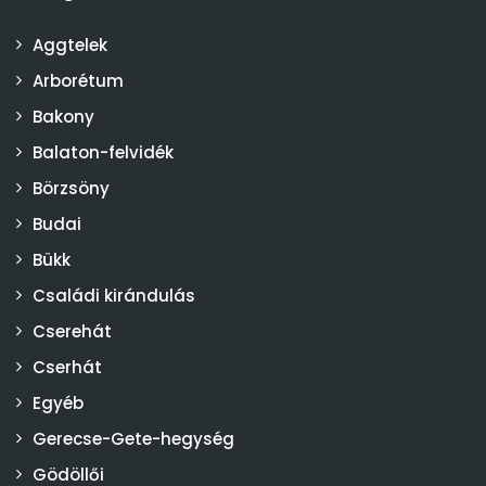
Aggtelek
Arborétum
Bakony
Balaton-felvidék
Börzsöny
Budai
Bükk
Családi kirándulás
Cserehát
Cserhát
Egyéb
Gerecse-Gete-hegység
Gödöllői