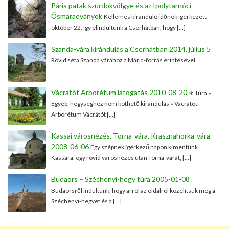
Páris patak szurdokvölgye és az Ipolytarnóci
Ősmaradványok
Kellemes kiránduló időnek ígérkezett
október 22, így elindultunk a Cserhátban, hogy […]
Szanda-vára kirándulás a Cserhátban 2014. július 5
Rövid séta Szanda várához a Mária-forrás érintésével.
Vácrátót Arborétum látogatás 2010-08-20
∗ Túra »
Egyéb, hegységhez nem köthető kirándulás » Vácrátót
Arborétum Vácrátót […]
Kassai városnézés, Torna-vára, Krasznahorka-vára
2008-06-06
Egy szépnek ígérkező napon kimentünk
Kassára, egy rövid városnézés után Torna-várát, […]
Budaörs – Széchenyi-hegy túra 2005-01-08
Budaörsről indultunk, hogy arról az oldalról közelítsük meg a
Széchenyi-hegyet és a […]